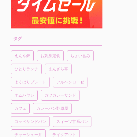
タグ
えんや錦
お刺身定食
ちょい呑み
ひとりランチ
まんざら亭
よくばりプレート
アルペンローゼ
オムハヤシ
カツカレーサンド
カフェ
カレーパン野原屋
コッペサンドパン
スィーツ甘系パン
チャーシュー丼
テイクアウト