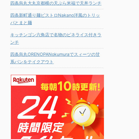
四条烏丸大丸京都横の天ぷら米福で天丼ランチ
四条新町通り麺ビストロNakano洋風のトリッ
パとまと麺
キッチンゴン六角店で名物のピネライス付きラ
ンチ
四条烏丸ORENOPANokumuraでスィーツの甘
系パンをテイクアウト