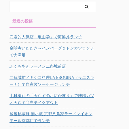
最近の投稿
穴場的人気店「亀山学」で海鮮丼ランチ
金閣寺いただき～ハンバーグ＆トンカツランチ
で大満足
ふくちあんラーメン二条城前店
二条城前メキシコ料理LA ESQUINA（ラエスキ
ーナ）で自家製ソーセージランチ
山科椥辻の「天むすのお店かぽり」で味噌カツ
と天むす弁当テイクアウト
越後秘蔵麺 無尽蔵 京都八条家ラーメンイオン
モール京都店でランチ