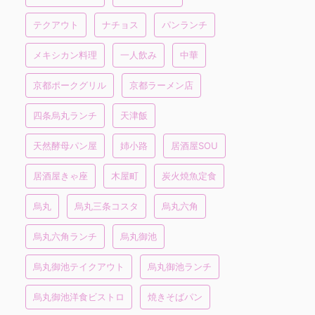
テクアウト
ナチョス
パンランチ
メキシカン料理
一人飲み
中華
京都ポークグリル
京都ラーメン店
四条烏丸ランチ
天津飯
天然酵母パン屋
姉小路
居酒屋SOU
居酒屋きゃ座
木屋町
炭火焼魚定食
烏丸
烏丸三条コスタ
烏丸六角
烏丸六角ランチ
烏丸御池
烏丸御池テイクアウト
烏丸御池ランチ
烏丸御池洋食ビストロ
焼きそばパン