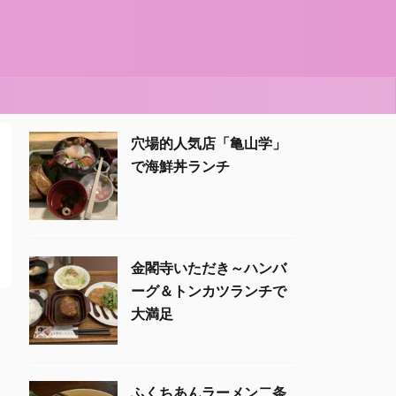
穴場的人気店「亀山学」
で海鮮丼ランチ
金閣寺いただき～ハンバ
ーグ＆トンカツランチで
大満足
ふくちあんラーメン二条