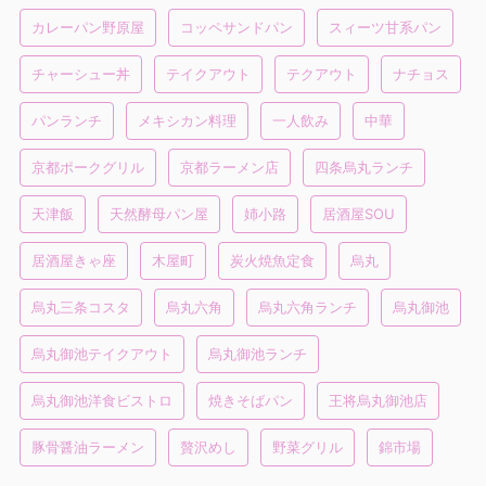
カレーパン野原屋
コッペサンドパン
スィーツ甘系パン
チャーシュー丼
テイクアウト
テクアウト
ナチョス
パンランチ
メキシカン料理
一人飲み
中華
京都ポークグリル
京都ラーメン店
四条烏丸ランチ
天津飯
天然酵母パン屋
姉小路
居酒屋SOU
居酒屋きゃ座
木屋町
炭火焼魚定食
烏丸
烏丸三条コスタ
烏丸六角
烏丸六角ランチ
烏丸御池
烏丸御池テイクアウト
烏丸御池ランチ
烏丸御池洋食ビストロ
焼きそばパン
王将烏丸御池店
豚骨醤油ラーメン
贅沢めし
野菜グリル
錦市場