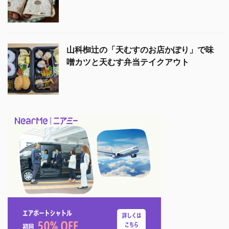
山科椥辻の「天むすのお店かぽり」で味
噌カツと天むす弁当テイクアウト