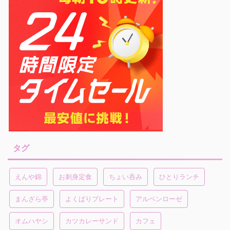
タグ
えんや錦
お刺身定食
ちょい呑み
ひとりランチ
まんざら亭
よくばりプレート
アルペンローゼ
オムハヤシ
カツカレーサンド
カフェ