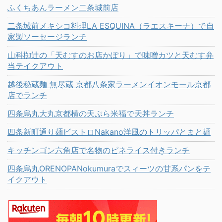
ふくちあんラーメン二条城前店
二条城前メキシコ料理LA ESQUINA（ラエスキーナ）で自
家製ソーセージランチ
山科椥辻の「天むすのお店かぽり」で味噌カツと天むす弁
当テイクアウト
越後秘蔵麺 無尽蔵 京都八条家ラーメンイオンモール京都
店でランチ
四条烏丸大丸京都横の天ぷら米福で天丼ランチ
四条新町通り麺ビストロNakano洋風のトリッパとまと麺
キッチンゴン六角店で名物のピネライス付きランチ
四条烏丸ORENOPANokumuraでスィーツの甘系パンをテ
イクアウト