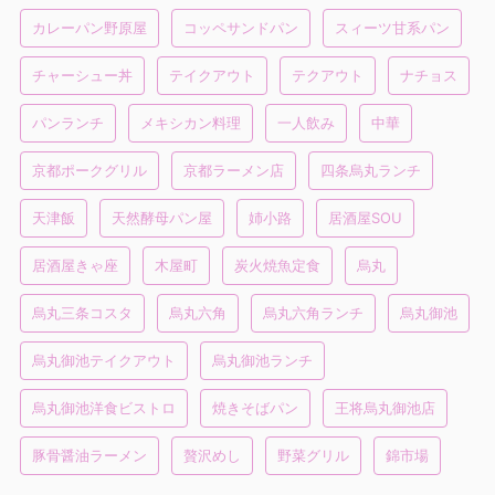
カレーパン野原屋
コッペサンドパン
スィーツ甘系パン
チャーシュー丼
テイクアウト
テクアウト
ナチョス
パンランチ
メキシカン料理
一人飲み
中華
京都ポークグリル
京都ラーメン店
四条烏丸ランチ
天津飯
天然酵母パン屋
姉小路
居酒屋SOU
居酒屋きゃ座
木屋町
炭火焼魚定食
烏丸
烏丸三条コスタ
烏丸六角
烏丸六角ランチ
烏丸御池
烏丸御池テイクアウト
烏丸御池ランチ
烏丸御池洋食ビストロ
焼きそばパン
王将烏丸御池店
豚骨醤油ラーメン
贅沢めし
野菜グリル
錦市場