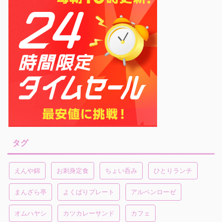
タグ
えんや錦
お刺身定食
ちょい呑み
ひとりランチ
まんざら亭
よくばりプレート
アルペンローゼ
オムハヤシ
カツカレーサンド
カフェ