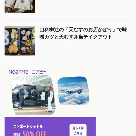
山科椥辻の「天むすのお店かぽり」で味
噌カツと天むす弁当テイクアウト