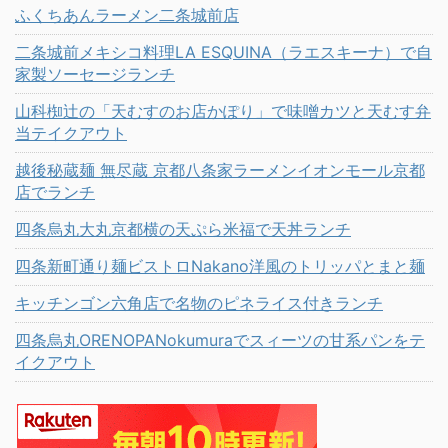
ふくちあんラーメン二条城前店
二条城前メキシコ料理LA ESQUINA（ラエスキーナ）で自
家製ソーセージランチ
山科椥辻の「天むすのお店かぽり」で味噌カツと天むす弁
当テイクアウト
越後秘蔵麺 無尽蔵 京都八条家ラーメンイオンモール京都
店でランチ
四条烏丸大丸京都横の天ぷら米福で天丼ランチ
四条新町通り麺ビストロNakano洋風のトリッパとまと麺
キッチンゴン六角店で名物のピネライス付きランチ
四条烏丸ORENOPANokumuraでスィーツの甘系パンをテ
イクアウト