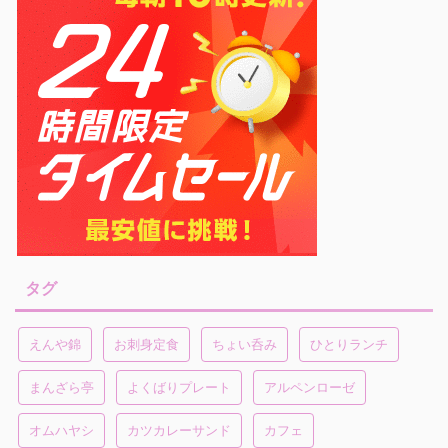
タグ
えんや錦
お刺身定食
ちょい呑み
ひとりランチ
まんざら亭
よくばりプレート
アルペンローゼ
オムハヤシ
カツカレーサンド
カフェ