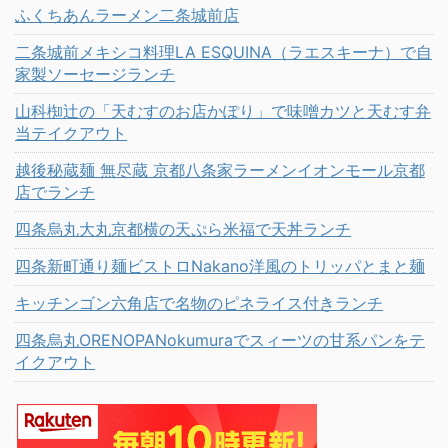
ふくちあんラーメン二条城前店
二条城前メキシコ料理LA ESQUINA（ラエスキーナ）で自
家製ソーセージランチ
山科椥辻の「天むすのお店かぽり」で味噌カツと天むす弁
当テイクアウト
越後秘蔵麺 無尽蔵 京都八条家ラーメンイオンモール京都
店でランチ
四条烏丸大丸京都横の天ぷら米福で天丼ランチ
四条新町通り麺ビストロNakano洋風のトリッパとまと麺
キッチンゴン六角店で名物のピネライス付きランチ
四条烏丸ORENOPANokumuraでスィーツの甘系パンをテ
イクアウト