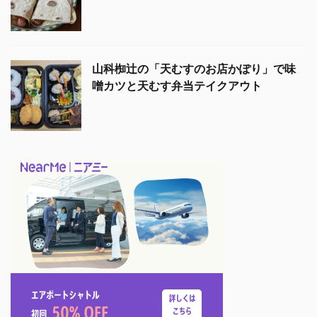
山科椥辻の「天むすのお店かぽり」で味
噌カツと天むす弁当テイクアウト