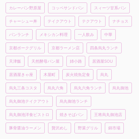
カレーパン野原屋
コッペサンドパン
スィーツ甘系パン
チャーシュー丼
テイクアウト
テクアウト
ナチョス
パンランチ
メキシカン料理
一人飲み
中華
京都ポークグリル
京都ラーメン店
四条烏丸ランチ
天津飯
天然酵母パン屋
姉小路
居酒屋SOU
居酒屋きゃ座
木屋町
炭火焼魚定食
烏丸
烏丸三条コスタ
烏丸六角
烏丸六角ランチ
烏丸御池
烏丸御池テイクアウト
烏丸御池ランチ
烏丸御池洋食ビストロ
焼きそばパン
王将烏丸御池店
豚骨醤油ラーメン
贅沢めし
野菜グリル
錦市場