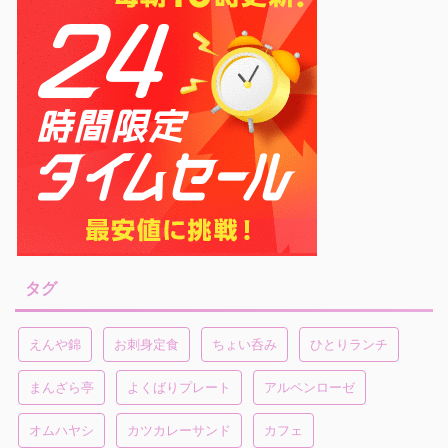
タグ
えんや錦
お刺身定食
ちょい呑み
ひとりランチ
まんざら亭
よくばりプレート
アルペンローゼ
オムハヤシ
カツカレーサンド
カフェ