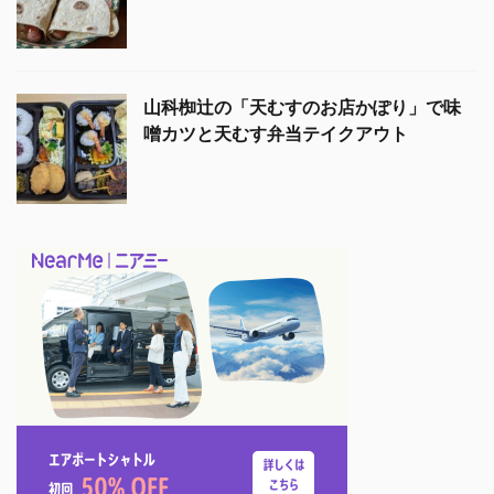
山科椥辻の「天むすのお店かぽり」で味
噌カツと天むす弁当テイクアウト