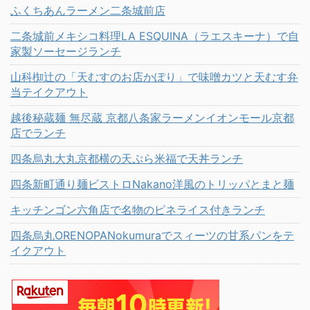
ふくちあんラーメン二条城前店
二条城前メキシコ料理LA ESQUINA（ラエスキーナ）で自
家製ソーセージランチ
山科椥辻の「天むすのお店かぽり」で味噌カツと天むす弁
当テイクアウト
越後秘蔵麺 無尽蔵 京都八条家ラーメンイオンモール京都
店でランチ
四条烏丸大丸京都横の天ぷら米福で天丼ランチ
四条新町通り麺ビストロNakano洋風のトリッパとまと麺
キッチンゴン六角店で名物のピネライス付きランチ
四条烏丸ORENOPANokumuraでスィーツの甘系パンをテ
イクアウト