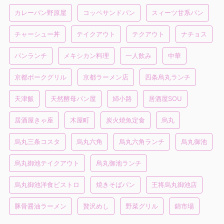
カレーパン野原屋
コッペサンドパン
スィーツ甘系パン
チャーシュー丼
テイクアウト
テクアウト
ナチョス
パンランチ
メキシカン料理
一人飲み
中華
京都ポークグリル
京都ラーメン店
四条烏丸ランチ
天津飯
天然酵母パン屋
姉小路
居酒屋SOU
居酒屋きゃ座
木屋町
炭火焼魚定食
烏丸
烏丸三条コスタ
烏丸六角
烏丸六角ランチ
烏丸御池
烏丸御池テイクアウト
烏丸御池ランチ
烏丸御池洋食ビストロ
焼きそばパン
王将烏丸御池店
豚骨醤油ラーメン
贅沢めし
野菜グリル
錦市場