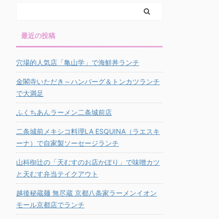
最近の投稿
穴場的人気店「亀山学」で海鮮丼ランチ
金閣寺いただき～ハンバーグ＆トンカツランチ
で大満足
ふくちあんラーメン二条城前店
二条城前メキシコ料理LA ESQUINA（ラエスキ
ーナ）で自家製ソーセージランチ
山科椥辻の「天むすのお店かぽり」で味噌カツ
と天むす弁当テイクアウト
越後秘蔵麺 無尽蔵 京都八条家ラーメンイオン
モール京都店でランチ