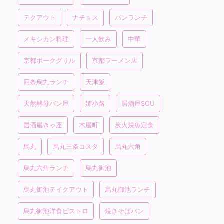
テクアウト
ナチョス
パンランチ
メキシカン料理
一人飲み
中華
京都ポークグリル
京都ラーメン店
四条烏丸ランチ
天津飯
天然酵母パン屋
姉小路
居酒屋SOU
居酒屋きゃ座
木屋町
炭火焼魚定食
烏丸
烏丸三条コスタ
烏丸六角
烏丸六角ランチ
烏丸御池
烏丸御池テイクアウト
烏丸御池ランチ
烏丸御池洋食ビストロ
焼きそばパン