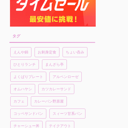
タグ
えんや錦
お刺身定食
ちょい呑み
ひとりランチ
まんざら亭
よくばりプレート
アルペンローゼ
オムハヤシ
カツカレーサンド
カフェ
カレーパン野原屋
コッペサンドパン
スィーツ甘系パン
チャーシュー丼
テイクアウト