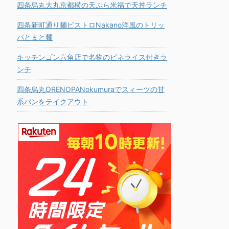
四条烏丸大丸京都横の天ぷら米福で天丼ランチ
四条新町通り麺ビストロNakano洋風のトリッ
パとまと麺
キッチンゴン六角店で名物のピネライス付きラ
ンチ
四条烏丸ORENOPANokumuraでスィーツの甘
系パンをテイクアウト