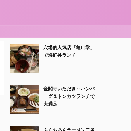
穴場的人気店「亀山学」
で海鮮丼ランチ
金閣寺いただき～ハンバ
ーグ＆トンカツランチで
大満足
ふくちあんラーメン二条