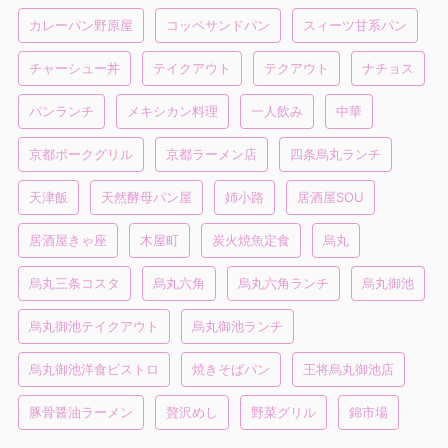
カレーパン野原屋
コッペサンドパン
スィーツ甘系パン
チャーシュー丼
テイクアウト
テクアウト
ナチョス
パンランチ
メキシカン料理
一人飲み
中華
京都ポークグリル
京都ラーメン店
四条烏丸ランチ
天津飯
天然酵母パン屋
姉小路
居酒屋SOU
居酒屋きゃ座
木屋町
炭火焼魚定食
烏丸
烏丸三条コスタ
烏丸六角
烏丸六角ランチ
烏丸御池
烏丸御池テイクアウト
烏丸御池ランチ
烏丸御池洋食ビストロ
焼きそばパン
王将烏丸御池店
豚骨醤油ラーメン
贅沢めし
野菜グリル
錦市場