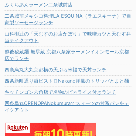
ふくちあんラーメン二条城前店
二条城前メキシコ料理LA ESQUINA（ラエスキーナ）で自
家製ソーセージランチ
山科椥辻の「天むすのお店かぽり」で味噌カツと天むす弁
当テイクアウト
越後秘蔵麺 無尽蔵 京都八条家ラーメンイオンモール京都
店でランチ
四条烏丸大丸京都横の天ぷら米福で天丼ランチ
四条新町通り麺ビストロNakano洋風のトリッパとまと麺
キッチンゴン六角店で名物のピネライス付きランチ
四条烏丸ORENOPANokumuraでスィーツの甘系パンをテ
イクアウト