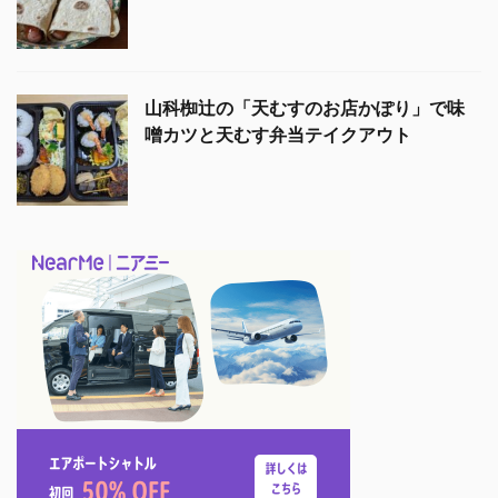
山科椥辻の「天むすのお店かぽり」で味
噌カツと天むす弁当テイクアウト