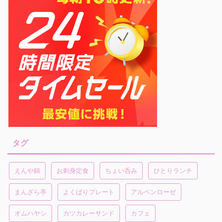
タグ
えんや錦
お刺身定食
ちょい呑み
ひとりランチ
まんざら亭
よくばりプレート
アルペンローゼ
オムハヤシ
カツカレーサンド
カフェ