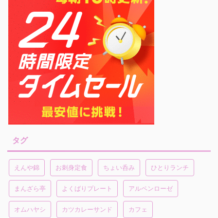
タグ
えんや錦
お刺身定食
ちょい呑み
ひとりランチ
まんざら亭
よくばりプレート
アルペンローゼ
オムハヤシ
カツカレーサンド
カフェ