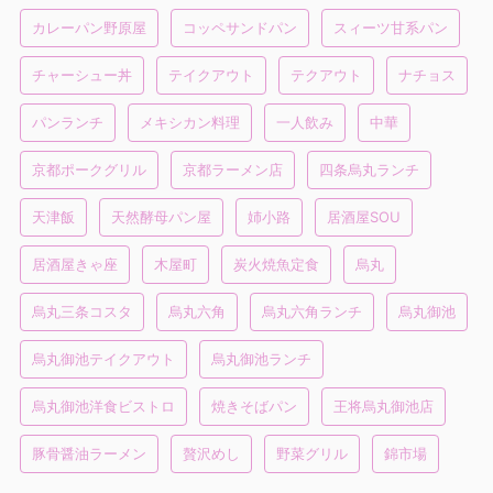
カレーパン野原屋
コッペサンドパン
スィーツ甘系パン
チャーシュー丼
テイクアウト
テクアウト
ナチョス
パンランチ
メキシカン料理
一人飲み
中華
京都ポークグリル
京都ラーメン店
四条烏丸ランチ
天津飯
天然酵母パン屋
姉小路
居酒屋SOU
居酒屋きゃ座
木屋町
炭火焼魚定食
烏丸
烏丸三条コスタ
烏丸六角
烏丸六角ランチ
烏丸御池
烏丸御池テイクアウト
烏丸御池ランチ
烏丸御池洋食ビストロ
焼きそばパン
王将烏丸御池店
豚骨醤油ラーメン
贅沢めし
野菜グリル
錦市場