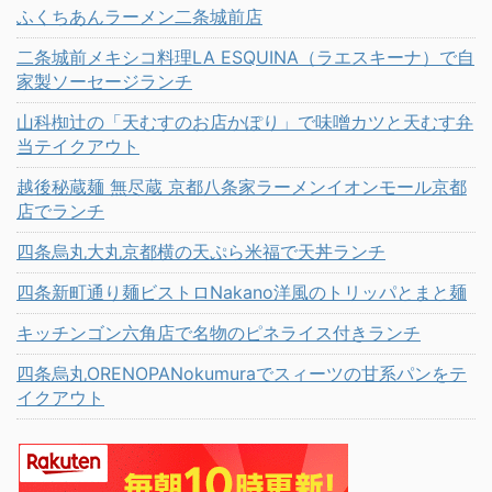
ふくちあんラーメン二条城前店
二条城前メキシコ料理LA ESQUINA（ラエスキーナ）で自
家製ソーセージランチ
山科椥辻の「天むすのお店かぽり」で味噌カツと天むす弁
当テイクアウト
越後秘蔵麺 無尽蔵 京都八条家ラーメンイオンモール京都
店でランチ
四条烏丸大丸京都横の天ぷら米福で天丼ランチ
四条新町通り麺ビストロNakano洋風のトリッパとまと麺
キッチンゴン六角店で名物のピネライス付きランチ
四条烏丸ORENOPANokumuraでスィーツの甘系パンをテ
イクアウト