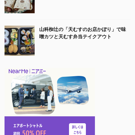
山科椥辻の「天むすのお店かぽり」で味
噌カツと天むす弁当テイクアウト