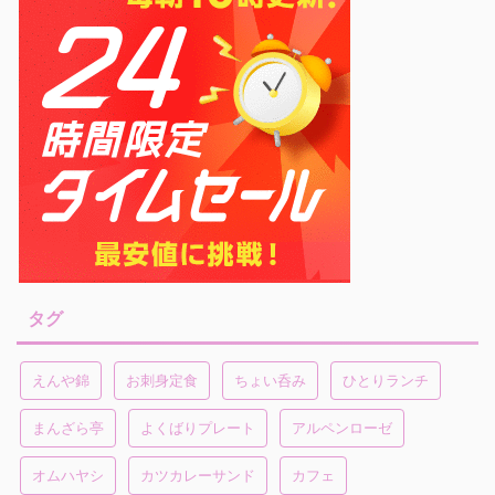
タグ
えんや錦
お刺身定食
ちょい呑み
ひとりランチ
まんざら亭
よくばりプレート
アルペンローゼ
オムハヤシ
カツカレーサンド
カフェ