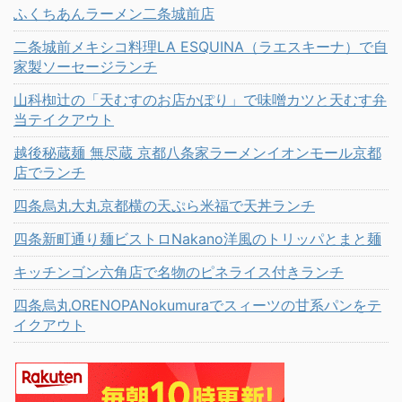
ふくちあんラーメン二条城前店
二条城前メキシコ料理LA ESQUINA（ラエスキーナ）で自
家製ソーセージランチ
山科椥辻の「天むすのお店かぽり」で味噌カツと天むす弁
当テイクアウト
越後秘蔵麺 無尽蔵 京都八条家ラーメンイオンモール京都
店でランチ
四条烏丸大丸京都横の天ぷら米福で天丼ランチ
四条新町通り麺ビストロNakano洋風のトリッパとまと麺
キッチンゴン六角店で名物のピネライス付きランチ
四条烏丸ORENOPANokumuraでスィーツの甘系パンをテ
イクアウト