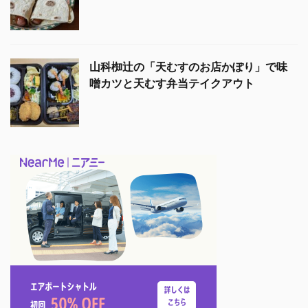
山科椥辻の「天むすのお店かぽり」で味
噌カツと天むす弁当テイクアウト