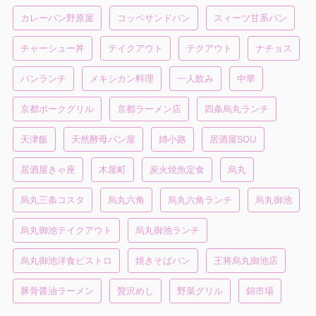
カレーパン野原屋
コッペサンドパン
スィーツ甘系パン
チャーシュー丼
テイクアウト
テクアウト
ナチョス
パンランチ
メキシカン料理
一人飲み
中華
京都ポークグリル
京都ラーメン店
四条烏丸ランチ
天津飯
天然酵母パン屋
姉小路
居酒屋SOU
居酒屋きゃ座
木屋町
炭火焼魚定食
烏丸
烏丸三条コスタ
烏丸六角
烏丸六角ランチ
烏丸御池
烏丸御池テイクアウト
烏丸御池ランチ
烏丸御池洋食ビストロ
焼きそばパン
王将烏丸御池店
豚骨醤油ラーメン
贅沢めし
野菜グリル
錦市場