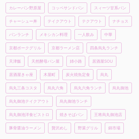
カレーパン野原屋
コッペサンドパン
スィーツ甘系パン
チャーシュー丼
テイクアウト
テクアウト
ナチョス
パンランチ
メキシカン料理
一人飲み
中華
京都ポークグリル
京都ラーメン店
四条烏丸ランチ
天津飯
天然酵母パン屋
姉小路
居酒屋SOU
居酒屋きゃ座
木屋町
炭火焼魚定食
烏丸
烏丸三条コスタ
烏丸六角
烏丸六角ランチ
烏丸御池
烏丸御池テイクアウト
烏丸御池ランチ
烏丸御池洋食ビストロ
焼きそばパン
王将烏丸御池店
豚骨醤油ラーメン
贅沢めし
野菜グリル
錦市場