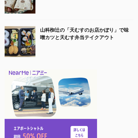
山科椥辻の「天むすのお店かぽり」で味
噌カツと天むす弁当テイクアウト