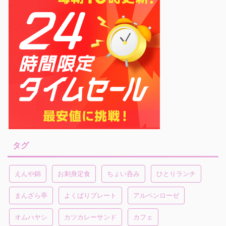
タグ
えんや錦
お刺身定食
ちょい呑み
ひとりランチ
まんざら亭
よくばりプレート
アルペンローゼ
オムハヤシ
カツカレーサンド
カフェ