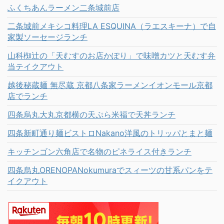
ふくちあんラーメン二条城前店
二条城前メキシコ料理LA ESQUINA（ラエスキーナ）で自
家製ソーセージランチ
山科椥辻の「天むすのお店かぽり」で味噌カツと天むす弁
当テイクアウト
越後秘蔵麺 無尽蔵 京都八条家ラーメンイオンモール京都
店でランチ
四条烏丸大丸京都横の天ぷら米福で天丼ランチ
四条新町通り麺ビストロNakano洋風のトリッパとまと麺
キッチンゴン六角店で名物のピネライス付きランチ
四条烏丸ORENOPANokumuraでスィーツの甘系パンをテ
イクアウト