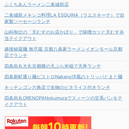
ふくちあんラーメン二条城前店
二条城前メキシコ料理LA ESQUINA（ラエスキーナ）で自
家製ソーセージランチ
山科椥辻の「天むすのお店かぽり」で味噌カツと天むす弁
当テイクアウト
越後秘蔵麺 無尽蔵 京都八条家ラーメンイオンモール京都
店でランチ
四条烏丸大丸京都横の天ぷら米福で天丼ランチ
四条新町通り麺ビストロNakano洋風のトリッパとまと麺
キッチンゴン六角店で名物のピネライス付きランチ
四条烏丸ORENOPANokumuraでスィーツの甘系パンをテ
イクアウト