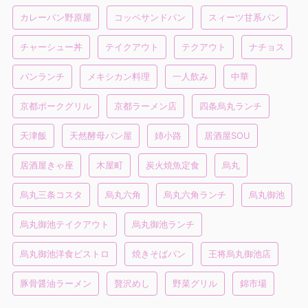
カレーパン野原屋
コッペサンドパン
スィーツ甘系パン
チャーシュー丼
テイクアウト
テクアウト
ナチョス
パンランチ
メキシカン料理
一人飲み
中華
京都ポークグリル
京都ラーメン店
四条烏丸ランチ
天津飯
天然酵母パン屋
姉小路
居酒屋SOU
居酒屋きゃ座
木屋町
炭火焼魚定食
烏丸
烏丸三条コスタ
烏丸六角
烏丸六角ランチ
烏丸御池
烏丸御池テイクアウト
烏丸御池ランチ
烏丸御池洋食ビストロ
焼きそばパン
王将烏丸御池店
豚骨醤油ラーメン
贅沢めし
野菜グリル
錦市場