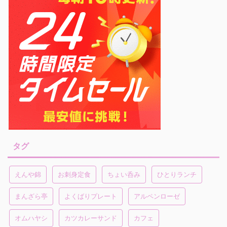
タグ
えんや錦
お刺身定食
ちょい呑み
ひとりランチ
まんざら亭
よくばりプレート
アルペンローゼ
オムハヤシ
カツカレーサンド
カフェ