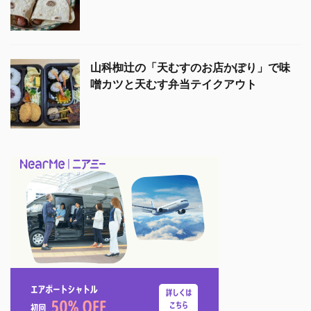
山科椥辻の「天むすのお店かぽり」で味
噌カツと天むす弁当テイクアウト