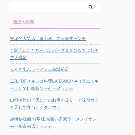
最近の投稿
穴場的人気店「亀山学」で海鮮丼ランチ
金閣寺いただき～ハンバーグ＆トンカツランチ
で大満足
ふくちあんラーメン二条城前店
二条城前メキシコ料理LA ESQUINA（ラエスキ
ーナ）で自家製ソーセージランチ
山科椥辻の「天むすのお店かぽり」で味噌カツ
と天むす弁当テイクアウト
越後秘蔵麺 無尽蔵 京都八条家ラーメンイオン
モール京都店でランチ