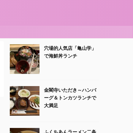
穴場的人気店「亀山学」
で海鮮丼ランチ
金閣寺いただき～ハンバ
ーグ＆トンカツランチで
大満足
ふくちあんラーメン二条