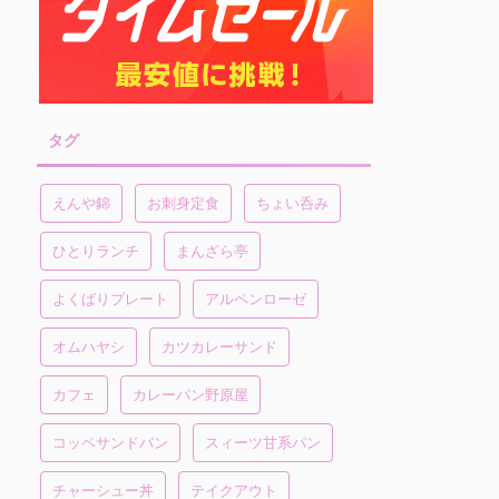
タグ
えんや錦
お刺身定食
ちょい呑み
ひとりランチ
まんざら亭
よくばりプレート
アルペンローゼ
オムハヤシ
カツカレーサンド
カフェ
カレーパン野原屋
コッペサンドパン
スィーツ甘系パン
チャーシュー丼
テイクアウト