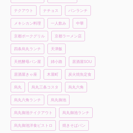
テクアウト
ナチョス
パンランチ
メキシカン料理
一人飲み
中華
京都ポークグリル
京都ラーメン店
四条烏丸ランチ
天津飯
天然酵母パン屋
姉小路
居酒屋SOU
居酒屋きゃ座
木屋町
炭火焼魚定食
烏丸
烏丸三条コスタ
烏丸六角
烏丸六角ランチ
烏丸御池
烏丸御池テイクアウト
烏丸御池ランチ
烏丸御池洋食ビストロ
焼きそばパン