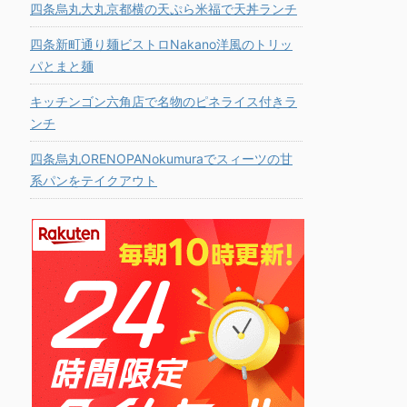
四条烏丸大丸京都横の天ぷら米福で天丼ランチ
四条新町通り麺ビストロNakano洋風のトリッ
パとまと麺
キッチンゴン六角店で名物のピネライス付きラ
ンチ
四条烏丸ORENOPANokumuraでスィーツの甘
系パンをテイクアウト