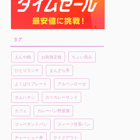
タグ
えんや錦
お刺身定食
ちょい呑み
ひとりランチ
まんざら亭
よくばりプレート
アルペンローゼ
オムハヤシ
カツカレーサンド
カフェ
カレーパン野原屋
コッペサンドパン
スィーツ甘系パン
チャーシュー丼
テイクアウト