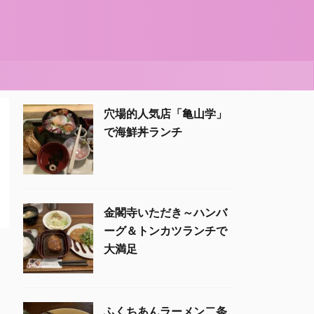
穴場的人気店「亀山学」
で海鮮丼ランチ
金閣寺いただき～ハンバ
ーグ＆トンカツランチで
大満足
ふくちあんラーメン二条