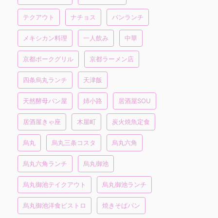
テクアウト
ナチョス
パンランチ
メキシカン料理
一人飲み
中華
京都ポークグリル
京都ラーメン店
四条烏丸ランチ
天津飯
天然酵母パン屋
姉小路
居酒屋SOU
居酒屋きゃ座
木屋町
炭火焼魚定食
烏丸
烏丸三条コスタ
烏丸六角
烏丸六角ランチ
烏丸御池
烏丸御池テイクアウト
烏丸御池ランチ
烏丸御池洋食ビストロ
焼きそばパン