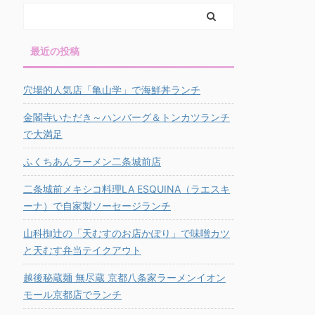
最近の投稿
穴場的人気店「亀山学」で海鮮丼ランチ
金閣寺いただき～ハンバーグ＆トンカツランチ
で大満足
ふくちあんラーメン二条城前店
二条城前メキシコ料理LA ESQUINA（ラエスキ
ーナ）で自家製ソーセージランチ
山科椥辻の「天むすのお店かぽり」で味噌カツ
と天むす弁当テイクアウト
越後秘蔵麺 無尽蔵 京都八条家ラーメンイオン
モール京都店でランチ