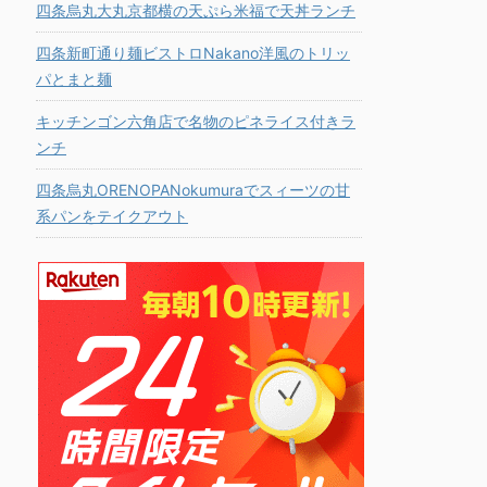
四条烏丸大丸京都横の天ぷら米福で天丼ランチ
四条新町通り麺ビストロNakano洋風のトリッ
パとまと麺
キッチンゴン六角店で名物のピネライス付きラ
ンチ
四条烏丸ORENOPANokumuraでスィーツの甘
系パンをテイクアウト