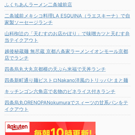
ふくちあんラーメン二条城前店
二条城前メキシコ料理LA ESQUINA（ラエスキーナ）で自
家製ソーセージランチ
山科椥辻の「天むすのお店かぽり」で味噌カツと天むす弁
当テイクアウト
越後秘蔵麺 無尽蔵 京都八条家ラーメンイオンモール京都
店でランチ
四条烏丸大丸京都横の天ぷら米福で天丼ランチ
四条新町通り麺ビストロNakano洋風のトリッパとまと麺
キッチンゴン六角店で名物のピネライス付きランチ
四条烏丸ORENOPANokumuraでスィーツの甘系パンをテ
イクアウト