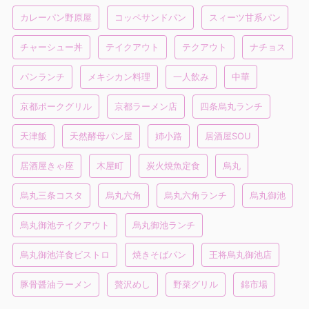
カレーパン野原屋
コッペサンドパン
スィーツ甘系パン
チャーシュー丼
テイクアウト
テクアウト
ナチョス
パンランチ
メキシカン料理
一人飲み
中華
京都ポークグリル
京都ラーメン店
四条烏丸ランチ
天津飯
天然酵母パン屋
姉小路
居酒屋SOU
居酒屋きゃ座
木屋町
炭火焼魚定食
烏丸
烏丸三条コスタ
烏丸六角
烏丸六角ランチ
烏丸御池
烏丸御池テイクアウト
烏丸御池ランチ
烏丸御池洋食ビストロ
焼きそばパン
王将烏丸御池店
豚骨醤油ラーメン
贅沢めし
野菜グリル
錦市場