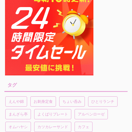
タグ
えんや錦
お刺身定食
ちょい呑み
ひとりランチ
まんざら亭
よくばりプレート
アルペンローゼ
オムハヤシ
カツカレーサンド
カフェ