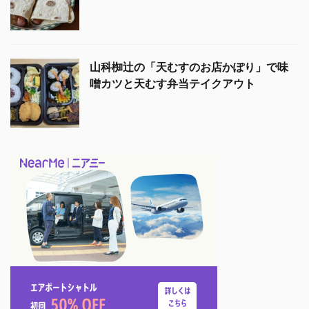
山科椥辻の「天むすのお店かぽり」で味
噌カツと天むす弁当テイクアウト