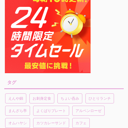
タグ
えんや錦
お刺身定食
ちょい呑み
ひとりランチ
まんざら亭
よくばりプレート
アルペンローゼ
オムハヤシ
カツカレーサンド
カフェ