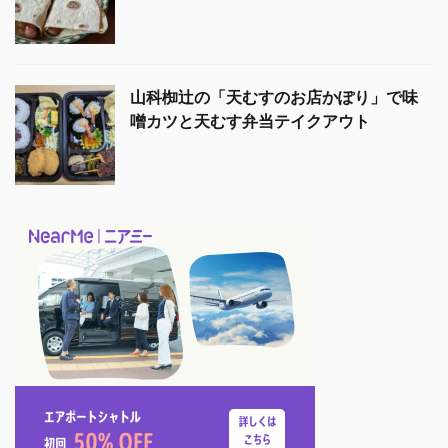
山科椥辻の「天むすのお店かぽり」で味
噌カツと天むす弁当テイクアウト