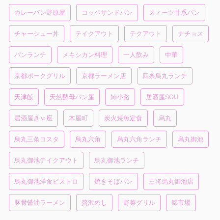
カレーパン野原屋
コッペサンドパン
スィーツ甘系パン
チャーシュー丼
テイクアウト
テクアウト
ナチョス
パンランチ
メキシカン料理
一人飲み
中華
京都ポークグリル
京都ラーメン店
四条烏丸ランチ
天津飯
天然酵母パン屋
姉小路
居酒屋SOU
居酒屋きゃ座
木屋町
炭火焼魚定食
烏丸
烏丸三条コスタ
烏丸六角
烏丸六角ランチ
烏丸御池
烏丸御池テイクアウト
烏丸御池ランチ
烏丸御池洋食ビストロ
焼きそばパン
王将烏丸御池店
豚骨醤油ラーメン
贅沢めし
野菜グリル
錦市場