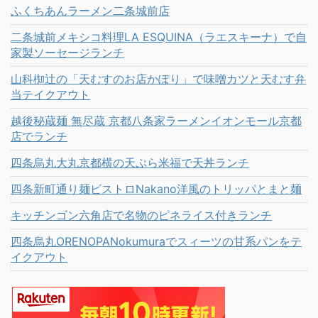
ふくちあんラーメン二条城前店
二条城前メキシコ料理LA ESQUINA（ラエスキーナ）で自
家製ソーセージランチ
山科椥辻の「天むすのお店かぽり」で味噌カツと天むす弁
当テイクアウト
越後秘蔵麺 無尽蔵 京都八条家ラーメンイオンモール京都
店でランチ
四条烏丸大丸京都横の天ぷら米福で天丼ランチ
四条新町通り麺ビストロNakano洋風のトリッパとまと麺
キッチンゴン六角店で名物のピネライス付きランチ
四条烏丸ORENOPANokumuraでスィーツの甘系パンをテ
イクアウト