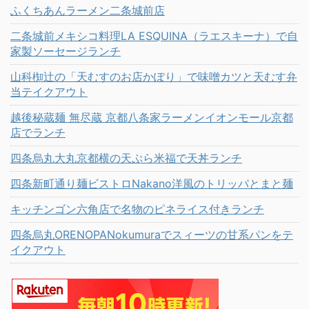
ふくちあんラーメン二条城前店
二条城前メキシコ料理LA ESQUINA（ラエスキーナ）で自
家製ソーセージランチ
山科椥辻の「天むすのお店かぽり」で味噌カツと天むす弁
当テイクアウト
越後秘蔵麺 無尽蔵 京都八条家ラーメンイオンモール京都
店でランチ
四条烏丸大丸京都横の天ぷら米福で天丼ランチ
四条新町通り麺ビストロNakano洋風のトリッパとまと麺
キッチンゴン六角店で名物のピネライス付きランチ
四条烏丸ORENOPANokumuraでスィーツの甘系パンをテ
イクアウト