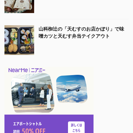
山科椥辻の「天むすのお店かぽり」で味
噌カツと天むす弁当テイクアウト