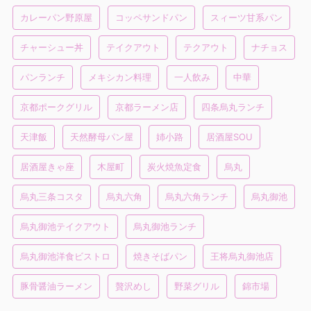
カレーパン野原屋
コッペサンドパン
スィーツ甘系パン
チャーシュー丼
テイクアウト
テクアウト
ナチョス
パンランチ
メキシカン料理
一人飲み
中華
京都ポークグリル
京都ラーメン店
四条烏丸ランチ
天津飯
天然酵母パン屋
姉小路
居酒屋SOU
居酒屋きゃ座
木屋町
炭火焼魚定食
烏丸
烏丸三条コスタ
烏丸六角
烏丸六角ランチ
烏丸御池
烏丸御池テイクアウト
烏丸御池ランチ
烏丸御池洋食ビストロ
焼きそばパン
王将烏丸御池店
豚骨醤油ラーメン
贅沢めし
野菜グリル
錦市場