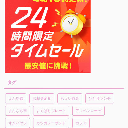
タグ
えんや錦
お刺身定食
ちょい呑み
ひとりランチ
まんざら亭
よくばりプレート
アルペンローゼ
オムハヤシ
カツカレーサンド
カフェ