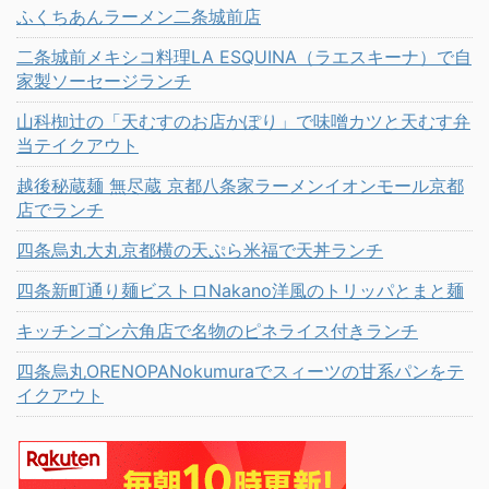
ふくちあんラーメン二条城前店
二条城前メキシコ料理LA ESQUINA（ラエスキーナ）で自
家製ソーセージランチ
山科椥辻の「天むすのお店かぽり」で味噌カツと天むす弁
当テイクアウト
越後秘蔵麺 無尽蔵 京都八条家ラーメンイオンモール京都
店でランチ
四条烏丸大丸京都横の天ぷら米福で天丼ランチ
四条新町通り麺ビストロNakano洋風のトリッパとまと麺
キッチンゴン六角店で名物のピネライス付きランチ
四条烏丸ORENOPANokumuraでスィーツの甘系パンをテ
イクアウト