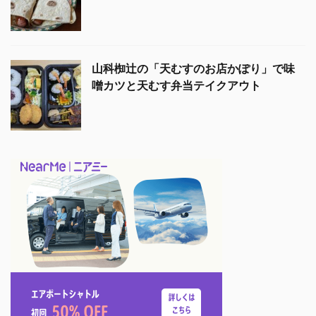
山科椥辻の「天むすのお店かぽり」で味
噌カツと天むす弁当テイクアウト