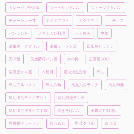
カレーパン野原屋
コッペサンドパン
スィーツ甘系パン
チャーシュー丼
テイクアウト
テクアウト
ナチョス
パンランチ
メキシカン料理
一人飲み
中華
京都ポークグリル
京都ラーメン店
四条烏丸ランチ
天津飯
天然酵母パン屋
姉小路
居酒屋SOU
居酒屋きゃ座
木屋町
炭火焼魚定食
烏丸
烏丸三条コスタ
烏丸六角
烏丸六角ランチ
烏丸御池
烏丸御池テイクアウト
烏丸御池ランチ
烏丸御池洋食ビストロ
焼きそばパン
王将烏丸御池店
豚骨醤油ラーメン
贅沢めし
野菜グリル
錦市場