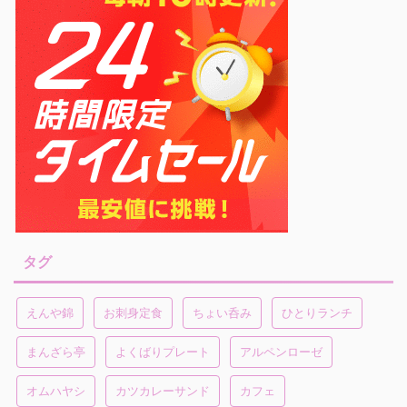
タグ
えんや錦
お刺身定食
ちょい呑み
ひとりランチ
まんざら亭
よくばりプレート
アルペンローゼ
オムハヤシ
カツカレーサンド
カフェ