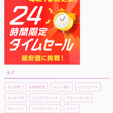
タグ
えんや錦
お刺身定食
ちょい呑み
ひとりランチ
まんざら亭
よくばりプレート
アルペンローゼ
オムハヤシ
カツカレーサンド
カフェ