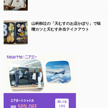
山科椥辻の「天むすのお店かぽり」で味
噌カツと天むす弁当テイクアウト