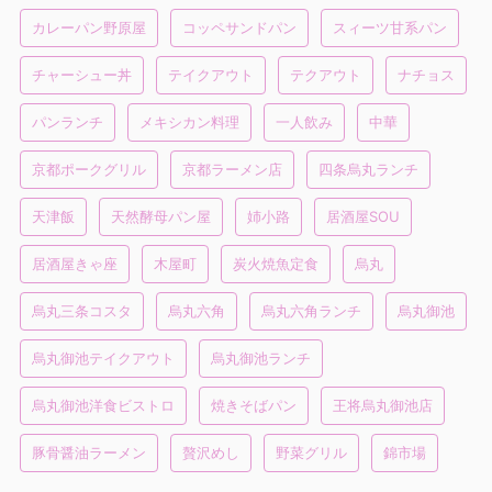
カレーパン野原屋
コッペサンドパン
スィーツ甘系パン
チャーシュー丼
テイクアウト
テクアウト
ナチョス
パンランチ
メキシカン料理
一人飲み
中華
京都ポークグリル
京都ラーメン店
四条烏丸ランチ
天津飯
天然酵母パン屋
姉小路
居酒屋SOU
居酒屋きゃ座
木屋町
炭火焼魚定食
烏丸
烏丸三条コスタ
烏丸六角
烏丸六角ランチ
烏丸御池
烏丸御池テイクアウト
烏丸御池ランチ
烏丸御池洋食ビストロ
焼きそばパン
王将烏丸御池店
豚骨醤油ラーメン
贅沢めし
野菜グリル
錦市場