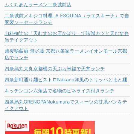
ふくちあんラーメン二条城前店
二条城前メキシコ料理LA ESQUINA（ラエスキーナ）で自
家製ソーセージランチ
山科椥辻の「天むすのお店かぽり」で味噌カツと天むす弁
当テイクアウト
越後秘蔵麺 無尽蔵 京都八条家ラーメンイオンモール京都
店でランチ
四条烏丸大丸京都横の天ぷら米福で天丼ランチ
四条新町通り麺ビストロNakano洋風のトリッパとまと麺
キッチンゴン六角店で名物のピネライス付きランチ
四条烏丸ORENOPANokumuraでスィーツの甘系パンをテ
イクアウト