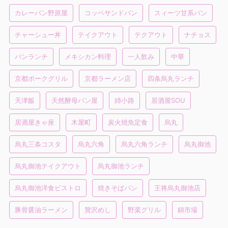
カレーパン野原屋
コッペサンドパン
スィーツ甘系パン
チャーシュー丼
テイクアウト
テクアウト
ナチョス
パンランチ
メキシカン料理
一人飲み
中華
京都ポークグリル
京都ラーメン店
四条烏丸ランチ
天津飯
天然酵母パン屋
姉小路
居酒屋SOU
居酒屋きゃ座
木屋町
炭火焼魚定食
烏丸
烏丸三条コスタ
烏丸六角
烏丸六角ランチ
烏丸御池
烏丸御池テイクアウト
烏丸御池ランチ
烏丸御池洋食ビストロ
焼きそばパン
王将烏丸御池店
豚骨醤油ラーメン
贅沢めし
野菜グリル
錦市場