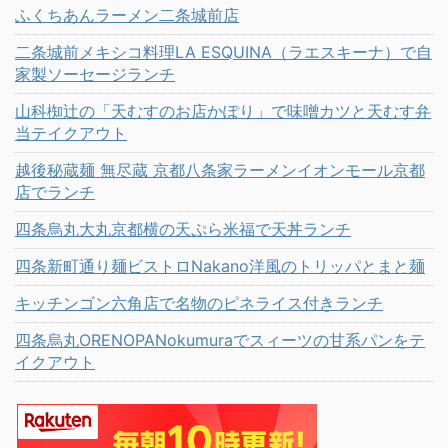
ふくちあんラーメン二条城前店
二条城前メキシコ料理LA ESQUINA（ラエスキーナ）で自
家製ソーセージランチ
山科椥辻の「天むすのお店かぽり」で味噌カツと天むす弁
当テイクアウト
越後秘蔵麺 無尽蔵 京都八条家ラーメンイオンモール京都
店でランチ
四条烏丸大丸京都横の天ぷら米福で天丼ランチ
四条新町通り麺ビストロNakano洋風のトリッパとまと麺
キッチンゴン六角店で名物のピネライス付きランチ
四条烏丸ORENOPANokumuraでスィーツの甘系パンをテ
イクアウト