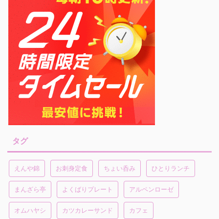
タグ
えんや錦
お刺身定食
ちょい呑み
ひとりランチ
まんざら亭
よくばりプレート
アルペンローゼ
オムハヤシ
カツカレーサンド
カフェ