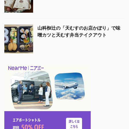
山科椥辻の「天むすのお店かぽり」で味
噌カツと天むす弁当テイクアウト