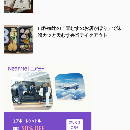
山科椥辻の「天むすのお店かぽり」で味
噌カツと天むす弁当テイクアウト