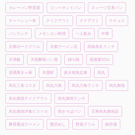
カレーパン野原屋
コッペサンドパン
スィーツ甘系パン
チャーシュー丼
テイクアウト
テクアウト
ナチョス
パンランチ
メキシカン料理
一人飲み
中華
京都ポークグリル
京都ラーメン店
四条烏丸ランチ
天津飯
天然酵母パン屋
姉小路
居酒屋SOU
居酒屋きゃ座
木屋町
炭火焼魚定食
烏丸
烏丸三条コスタ
烏丸六角
烏丸六角ランチ
烏丸御池
烏丸御池テイクアウト
烏丸御池ランチ
烏丸御池洋食ビストロ
焼きそばパン
王将烏丸御池店
豚骨醤油ラーメン
贅沢めし
野菜グリル
錦市場