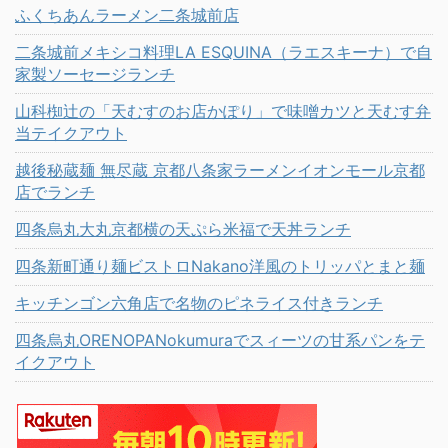
ふくちあんラーメン二条城前店
二条城前メキシコ料理LA ESQUINA（ラエスキーナ）で自
家製ソーセージランチ
山科椥辻の「天むすのお店かぽり」で味噌カツと天むす弁
当テイクアウト
越後秘蔵麺 無尽蔵 京都八条家ラーメンイオンモール京都
店でランチ
四条烏丸大丸京都横の天ぷら米福で天丼ランチ
四条新町通り麺ビストロNakano洋風のトリッパとまと麺
キッチンゴン六角店で名物のピネライス付きランチ
四条烏丸ORENOPANokumuraでスィーツの甘系パンをテ
イクアウト