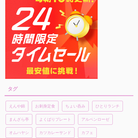
タグ
えんや錦
お刺身定食
ちょい呑み
ひとりランチ
まんざら亭
よくばりプレート
アルペンローゼ
オムハヤシ
カツカレーサンド
カフェ