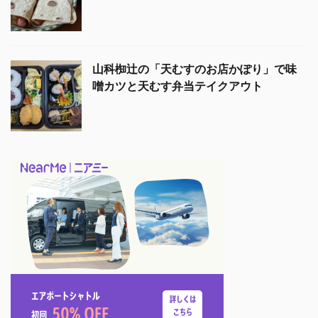
山科椥辻の「天むすのお店かぽり」で味
噌カツと天むす弁当テイクアウト