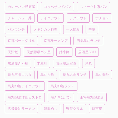
カレーパン野原屋
コッペサンドパン
スィーツ甘系パン
チャーシュー丼
テイクアウト
テクアウト
ナチョス
パンランチ
メキシカン料理
一人飲み
中華
京都ポークグリル
京都ラーメン店
四条烏丸ランチ
天津飯
天然酵母パン屋
姉小路
居酒屋SOU
居酒屋きゃ座
木屋町
炭火焼魚定食
烏丸
烏丸三条コスタ
烏丸六角
烏丸六角ランチ
烏丸御池
烏丸御池テイクアウト
烏丸御池ランチ
烏丸御池洋食ビストロ
焼きそばパン
王将烏丸御池店
豚骨醤油ラーメン
贅沢めし
野菜グリル
錦市場