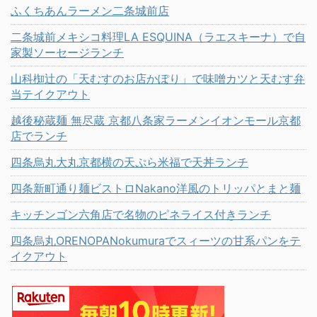
ふくちあんラーメン二条城前店
二条城前メキシコ料理LA ESQUINA（ラエスキーナ）で自
家製ソーセージランチ
山科椥辻の「天むすのお店かぽり」で味噌カツと天むす弁
当テイクアウト
越後秘蔵麺 無尽蔵 京都八条家ラーメンイオンモール京都
店でランチ
四条烏丸大丸京都横の天ぷら米福で天丼ランチ
四条新町通り麺ビストロNakano洋風のトリッパとまと麺
キッチンゴン六角店で名物のピネライス付きランチ
四条烏丸ORENOPANokumuraでスィーツの甘系パンをテ
イクアウト