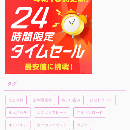
タグ
えんや錦
お刺身定食
ちょい呑み
ひとりランチ
まんざら亭
よくばりプレート
アルペンローゼ
オムハヤシ
カツカレーサンド
カフェ