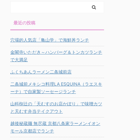
最近の投稿
穴場的人気店「亀山学」で海鮮丼ランチ
金閣寺いただき～ハンバーグ＆トンカツランチ
で大満足
ふくちあんラーメン二条城前店
二条城前メキシコ料理LA ESQUINA（ラエスキ
ーナ）で自家製ソーセージランチ
山科椥辻の「天むすのお店かぽり」で味噌カツ
と天むす弁当テイクアウト
越後秘蔵麺 無尽蔵 京都八条家ラーメンイオン
モール京都店でランチ