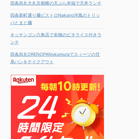
四条烏丸大丸京都横の天ぷら米福で天丼ランチ
四条新町通り麺ビストロNakano洋風のトリッ
パとまと麺
キッチンゴン六角店で名物のピネライス付きラ
ンチ
四条烏丸ORENOPANokumuraでスィーツの甘
系パンをテイクアウト