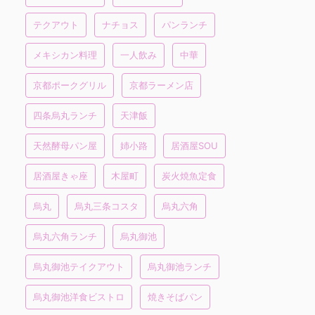
テクアウト
ナチョス
パンランチ
メキシカン料理
一人飲み
中華
京都ポークグリル
京都ラーメン店
四条烏丸ランチ
天津飯
天然酵母パン屋
姉小路
居酒屋SOU
居酒屋きゃ座
木屋町
炭火焼魚定食
烏丸
烏丸三条コスタ
烏丸六角
烏丸六角ランチ
烏丸御池
烏丸御池テイクアウト
烏丸御池ランチ
烏丸御池洋食ビストロ
焼きそばパン