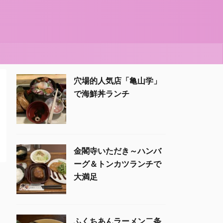
穴場的人気店「亀山学」
で海鮮丼ランチ
金閣寺いただき～ハンバ
ーグ＆トンカツランチで
大満足
ふくちあんラーメン二条