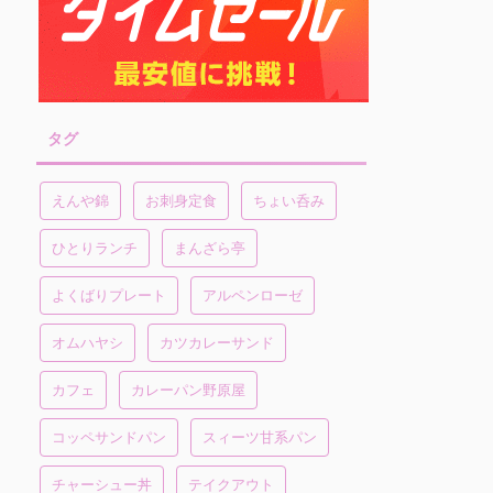
タグ
えんや錦
お刺身定食
ちょい呑み
ひとりランチ
まんざら亭
よくばりプレート
アルペンローゼ
オムハヤシ
カツカレーサンド
カフェ
カレーパン野原屋
コッペサンドパン
スィーツ甘系パン
チャーシュー丼
テイクアウト