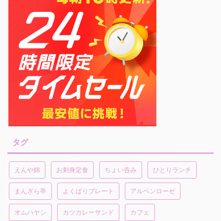
タグ
えんや錦
お刺身定食
ちょい呑み
ひとりランチ
まんざら亭
よくばりプレート
アルペンローゼ
オムハヤシ
カツカレーサンド
カフェ