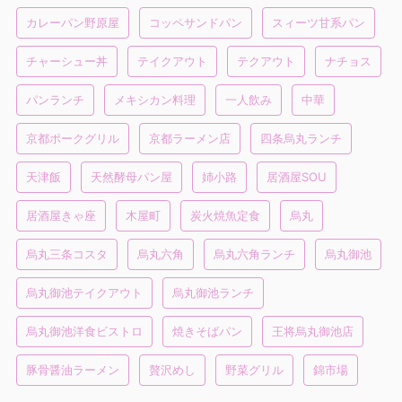
カレーパン野原屋
コッペサンドパン
スィーツ甘系パン
チャーシュー丼
テイクアウト
テクアウト
ナチョス
パンランチ
メキシカン料理
一人飲み
中華
京都ポークグリル
京都ラーメン店
四条烏丸ランチ
天津飯
天然酵母パン屋
姉小路
居酒屋SOU
居酒屋きゃ座
木屋町
炭火焼魚定食
烏丸
烏丸三条コスタ
烏丸六角
烏丸六角ランチ
烏丸御池
烏丸御池テイクアウト
烏丸御池ランチ
烏丸御池洋食ビストロ
焼きそばパン
王将烏丸御池店
豚骨醤油ラーメン
贅沢めし
野菜グリル
錦市場