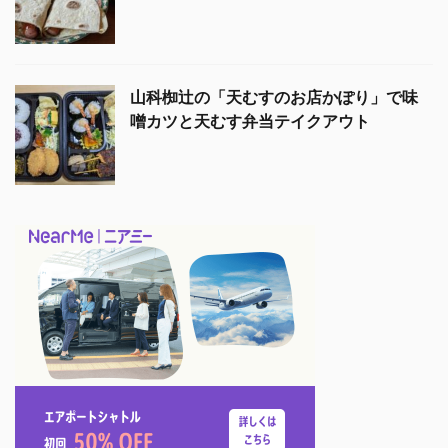
山科椥辻の「天むすのお店かぽり」で味
噌カツと天むす弁当テイクアウト