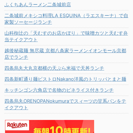
ふくちあんラーメン二条城前店
二条城前メキシコ料理LA ESQUINA（ラエスキーナ）で自
家製ソーセージランチ
山科椥辻の「天むすのお店かぽり」で味噌カツと天むす弁
当テイクアウト
越後秘蔵麺 無尽蔵 京都八条家ラーメンイオンモール京都
店でランチ
四条烏丸大丸京都横の天ぷら米福で天丼ランチ
四条新町通り麺ビストロNakano洋風のトリッパとまと麺
キッチンゴン六角店で名物のピネライス付きランチ
四条烏丸ORENOPANokumuraでスィーツの甘系パンをテ
イクアウト