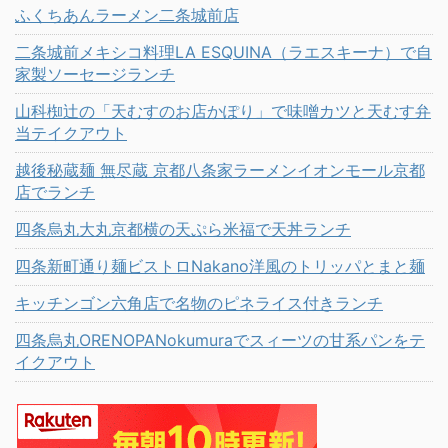
ふくちあんラーメン二条城前店
二条城前メキシコ料理LA ESQUINA（ラエスキーナ）で自
家製ソーセージランチ
山科椥辻の「天むすのお店かぽり」で味噌カツと天むす弁
当テイクアウト
越後秘蔵麺 無尽蔵 京都八条家ラーメンイオンモール京都
店でランチ
四条烏丸大丸京都横の天ぷら米福で天丼ランチ
四条新町通り麺ビストロNakano洋風のトリッパとまと麺
キッチンゴン六角店で名物のピネライス付きランチ
四条烏丸ORENOPANokumuraでスィーツの甘系パンをテ
イクアウト