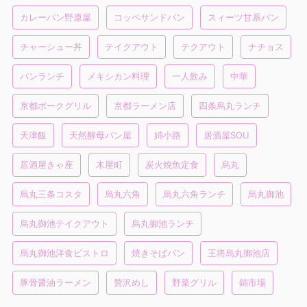
カレーパン野原屋
コッペサンドパン
スィーツ甘系パン
チャーシュー丼
テイクアウト
テクアウト
ナチョス
パンランチ
メキシカン料理
一人飲み
中華
京都ポークグリル
京都ラーメン店
四条烏丸ランチ
天津飯
天然酵母パン屋
姉小路
居酒屋SOU
居酒屋きゃ座
木屋町
炭火焼魚定食
烏丸
烏丸三条コスタ
烏丸六角
烏丸六角ランチ
烏丸御池
烏丸御池テイクアウト
烏丸御池ランチ
烏丸御池洋食ビストロ
焼きそばパン
王将烏丸御池店
豚骨醤油ラーメン
贅沢めし
野菜グリル
錦市場