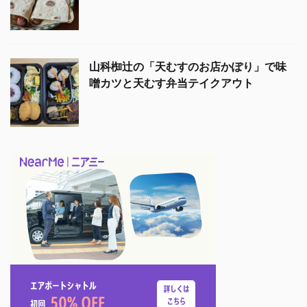
山科椥辻の「天むすのお店かぽり」で味
噌カツと天むす弁当テイクアウト