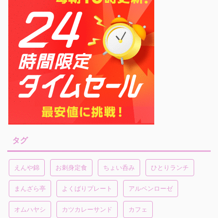
タグ
えんや錦
お刺身定食
ちょい呑み
ひとりランチ
まんざら亭
よくばりプレート
アルペンローゼ
オムハヤシ
カツカレーサンド
カフェ