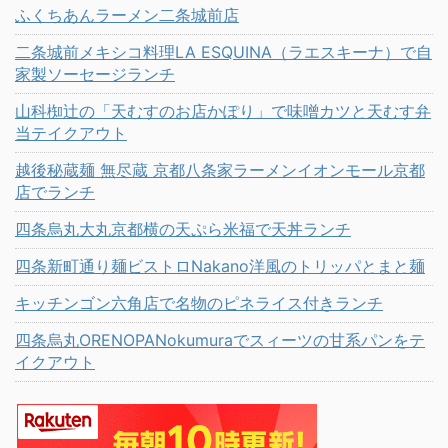
ふくちあんラーメン二条城前店
二条城前メキシコ料理LA ESQUINA（ラエスキーナ）で自
家製ソーセージランチ
山科椥辻の「天むすのお店かぽり」で味噌カツと天むす弁
当テイクアウト
越後秘蔵麺 無尽蔵 京都八条家ラーメンイオンモール京都
店でランチ
四条烏丸大丸京都横の天ぷら米福で天丼ランチ
四条新町通り麺ビストロNakano洋風のトリッパとまと麺
キッチンゴン六角店で名物のピネライス付きランチ
四条烏丸ORENOPANokumuraでスィーツの甘系パンをテ
イクアウト