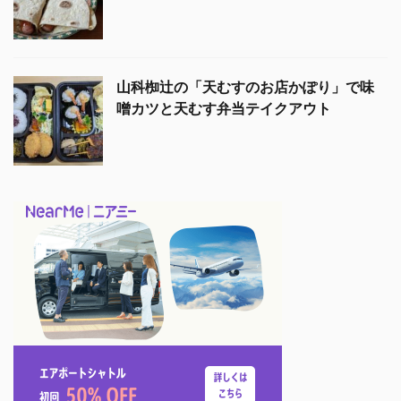
山科椥辻の「天むすのお店かぽり」で味
噌カツと天むす弁当テイクアウト