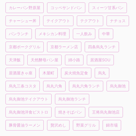
カレーパン野原屋
コッペサンドパン
スィーツ甘系パン
チャーシュー丼
テイクアウト
テクアウト
ナチョス
パンランチ
メキシカン料理
一人飲み
中華
京都ポークグリル
京都ラーメン店
四条烏丸ランチ
天津飯
天然酵母パン屋
姉小路
居酒屋SOU
居酒屋きゃ座
木屋町
炭火焼魚定食
烏丸
烏丸三条コスタ
烏丸六角
烏丸六角ランチ
烏丸御池
烏丸御池テイクアウト
烏丸御池ランチ
烏丸御池洋食ビストロ
焼きそばパン
王将烏丸御池店
豚骨醤油ラーメン
贅沢めし
野菜グリル
錦市場