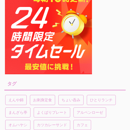
タグ
えんや錦
お刺身定食
ちょい呑み
ひとりランチ
まんざら亭
よくばりプレート
アルペンローゼ
オムハヤシ
カツカレーサンド
カフェ