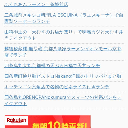
ふくちあんラーメン二条城前店
二条城前メキシコ料理LA ESQUINA（ラエスキーナ）で自
家製ソーセージランチ
山科椥辻の「天むすのお店かぽり」で味噌カツと天むす弁
当テイクアウト
越後秘蔵麺 無尽蔵 京都八条家ラーメンイオンモール京都
店でランチ
四条烏丸大丸京都横の天ぷら米福で天丼ランチ
四条新町通り麺ビストロNakano洋風のトリッパとまと麺
キッチンゴン六角店で名物のピネライス付きランチ
四条烏丸ORENOPANokumuraでスィーツの甘系パンをテ
イクアウト