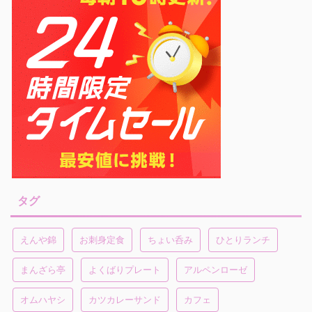
タグ
えんや錦
お刺身定食
ちょい呑み
ひとりランチ
まんざら亭
よくばりプレート
アルペンローゼ
オムハヤシ
カツカレーサンド
カフェ