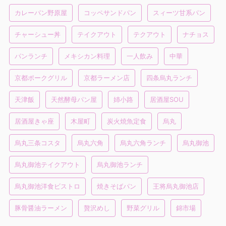
カレーパン野原屋
コッペサンドパン
スィーツ甘系パン
チャーシュー丼
テイクアウト
テクアウト
ナチョス
パンランチ
メキシカン料理
一人飲み
中華
京都ポークグリル
京都ラーメン店
四条烏丸ランチ
天津飯
天然酵母パン屋
姉小路
居酒屋SOU
居酒屋きゃ座
木屋町
炭火焼魚定食
烏丸
烏丸三条コスタ
烏丸六角
烏丸六角ランチ
烏丸御池
烏丸御池テイクアウト
烏丸御池ランチ
烏丸御池洋食ビストロ
焼きそばパン
王将烏丸御池店
豚骨醤油ラーメン
贅沢めし
野菜グリル
錦市場