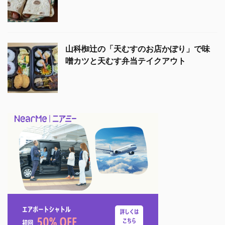
山科椥辻の「天むすのお店かぽり」で味
噌カツと天むす弁当テイクアウト