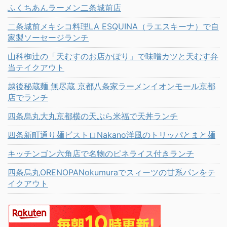
ふくちあんラーメン二条城前店
二条城前メキシコ料理LA ESQUINA（ラエスキーナ）で自
家製ソーセージランチ
山科椥辻の「天むすのお店かぽり」で味噌カツと天むす弁
当テイクアウト
越後秘蔵麺 無尽蔵 京都八条家ラーメンイオンモール京都
店でランチ
四条烏丸大丸京都横の天ぷら米福で天丼ランチ
四条新町通り麺ビストロNakano洋風のトリッパとまと麺
キッチンゴン六角店で名物のピネライス付きランチ
四条烏丸ORENOPANokumuraでスィーツの甘系パンをテ
イクアウト