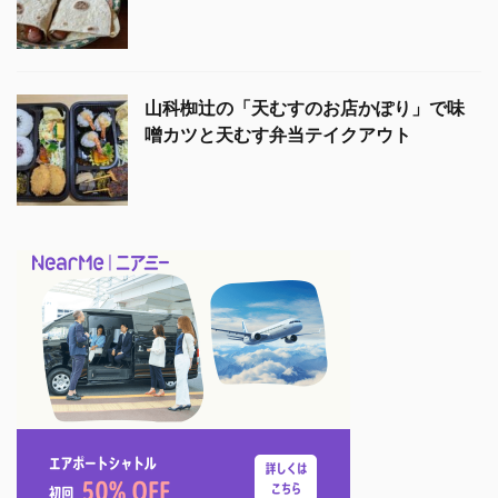
山科椥辻の「天むすのお店かぽり」で味
噌カツと天むす弁当テイクアウト