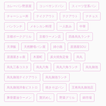
カレーパン野原屋
コッペサンドパン
スィーツ甘系パン
チャーシュー丼
テイクアウト
テクアウト
ナチョス
パンランチ
メキシカン料理
一人飲み
中華
京都ポークグリル
京都ラーメン店
四条烏丸ランチ
天津飯
天然酵母パン屋
姉小路
居酒屋SOU
居酒屋きゃ座
木屋町
炭火焼魚定食
烏丸
烏丸三条コスタ
烏丸六角
烏丸六角ランチ
烏丸御池
烏丸御池テイクアウト
烏丸御池ランチ
烏丸御池洋食ビストロ
焼きそばパン
王将烏丸御池店
豚骨醤油ラーメン
贅沢めし
野菜グリル
錦市場