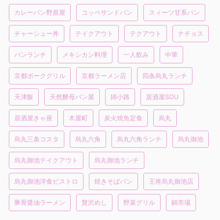
カレーパン野原屋
コッペサンドパン
スィーツ甘系パン
チャーシュー丼
テイクアウト
テクアウト
ナチョス
パンランチ
メキシカン料理
一人飲み
中華
京都ポークグリル
京都ラーメン店
四条烏丸ランチ
天津飯
天然酵母パン屋
姉小路
居酒屋SOU
居酒屋きゃ座
木屋町
炭火焼魚定食
烏丸
烏丸三条コスタ
烏丸六角
烏丸六角ランチ
烏丸御池
烏丸御池テイクアウト
烏丸御池ランチ
烏丸御池洋食ビストロ
焼きそばパン
王将烏丸御池店
豚骨醤油ラーメン
贅沢めし
野菜グリル
錦市場