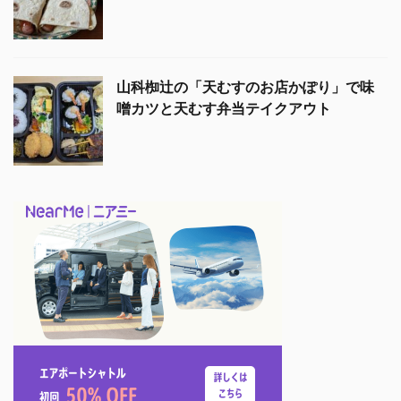
山科椥辻の「天むすのお店かぽり」で味
噌カツと天むす弁当テイクアウト