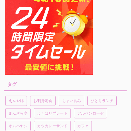
タグ
えんや錦
お刺身定食
ちょい呑み
ひとりランチ
まんざら亭
よくばりプレート
アルペンローゼ
オムハヤシ
カツカレーサンド
カフェ