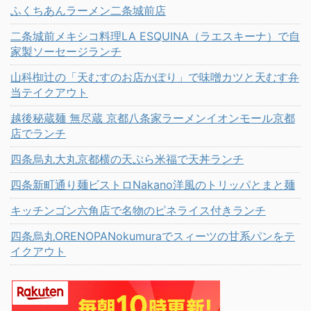
ふくちあんラーメン二条城前店
二条城前メキシコ料理LA ESQUINA（ラエスキーナ）で自
家製ソーセージランチ
山科椥辻の「天むすのお店かぽり」で味噌カツと天むす弁
当テイクアウト
越後秘蔵麺 無尽蔵 京都八条家ラーメンイオンモール京都
店でランチ
四条烏丸大丸京都横の天ぷら米福で天丼ランチ
四条新町通り麺ビストロNakano洋風のトリッパとまと麺
キッチンゴン六角店で名物のピネライス付きランチ
四条烏丸ORENOPANokumuraでスィーツの甘系パンをテ
イクアウト