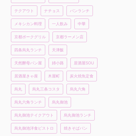
テクアウト
ナチョス
パンランチ
メキシカン料理
一人飲み
中華
京都ポークグリル
京都ラーメン店
四条烏丸ランチ
天津飯
天然酵母パン屋
姉小路
居酒屋SOU
居酒屋きゃ座
木屋町
炭火焼魚定食
烏丸
烏丸三条コスタ
烏丸六角
烏丸六角ランチ
烏丸御池
烏丸御池テイクアウト
烏丸御池ランチ
烏丸御池洋食ビストロ
焼きそばパン