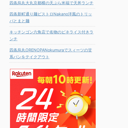
四条烏丸大丸京都横の天ぷら米福で天丼ランチ
四条新町通り麺ビストロNakano洋風のトリッ
パとまと麺
キッチンゴン六角店で名物のピネライス付きラ
ンチ
四条烏丸ORENOPANokumuraでスィーツの甘
系パンをテイクアウト