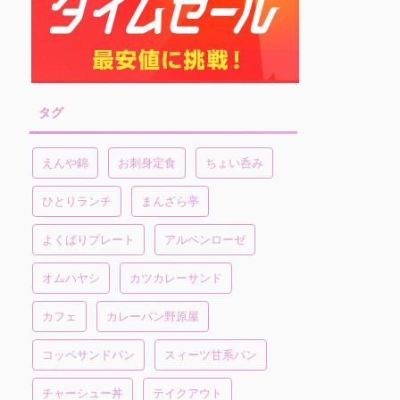
タグ
えんや錦
お刺身定食
ちょい呑み
ひとりランチ
まんざら亭
よくばりプレート
アルペンローゼ
オムハヤシ
カツカレーサンド
カフェ
カレーパン野原屋
コッペサンドパン
スィーツ甘系パン
チャーシュー丼
テイクアウト