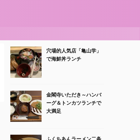
穴場的人気店「亀山学」
で海鮮丼ランチ
金閣寺いただき～ハンバ
ーグ＆トンカツランチで
大満足
ふくちあんラーメン二条