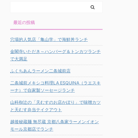
最近の投稿
穴場的人気店「亀山学」で海鮮丼ランチ
金閣寺いただき～ハンバーグ＆トンカツランチ
で大満足
ふくちあんラーメン二条城前店
二条城前メキシコ料理LA ESQUINA（ラエスキ
ーナ）で自家製ソーセージランチ
山科椥辻の「天むすのお店かぽり」で味噌カツ
と天むす弁当テイクアウト
越後秘蔵麺 無尽蔵 京都八条家ラーメンイオン
モール京都店でランチ