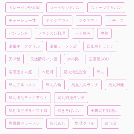
カレーパン野原屋
コッペサンドパン
スィーツ甘系パン
チャーシュー丼
テイクアウト
テクアウト
ナチョス
パンランチ
メキシカン料理
一人飲み
中華
京都ポークグリル
京都ラーメン店
四条烏丸ランチ
天津飯
天然酵母パン屋
姉小路
居酒屋SOU
居酒屋きゃ座
木屋町
炭火焼魚定食
烏丸
烏丸三条コスタ
烏丸六角
烏丸六角ランチ
烏丸御池
烏丸御池テイクアウト
烏丸御池ランチ
烏丸御池洋食ビストロ
焼きそばパン
王将烏丸御池店
豚骨醤油ラーメン
贅沢めし
野菜グリル
錦市場