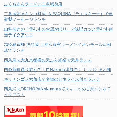
ふくちあんラーメン二条城前店
二条城前メキシコ料理LA ESQUINA（ラエスキーナ）で自
家製ソーセージランチ
山科椥辻の「天むすのお店かぽり」で味噌カツと天むす弁
当テイクアウト
越後秘蔵麺 無尽蔵 京都八条家ラーメンイオンモール京都
店でランチ
四条烏丸大丸京都横の天ぷら米福で天丼ランチ
四条新町通り麺ビストロNakano洋風のトリッパとまと麺
キッチンゴン六角店で名物のピネライス付きランチ
四条烏丸ORENOPANokumuraでスィーツの甘系パンをテ
イクアウト