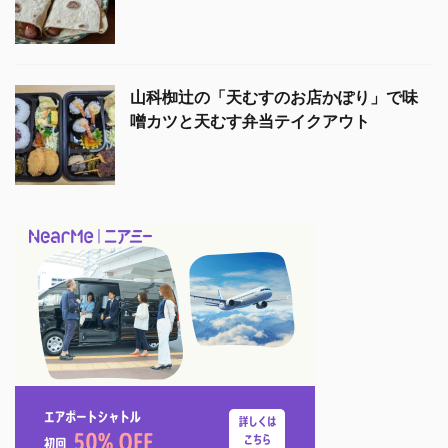
山科椥辻の「天むすのお店かぽり」で味
噌カツと天むす弁当テイクアウト