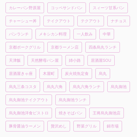
カレーパン野原屋
コッペサンドパン
スィーツ甘系パン
チャーシュー丼
テイクアウト
テクアウト
ナチョス
パンランチ
メキシカン料理
一人飲み
中華
京都ポークグリル
京都ラーメン店
四条烏丸ランチ
天津飯
天然酵母パン屋
姉小路
居酒屋SOU
居酒屋きゃ座
木屋町
炭火焼魚定食
烏丸
烏丸三条コスタ
烏丸六角
烏丸六角ランチ
烏丸御池
烏丸御池テイクアウト
烏丸御池ランチ
烏丸御池洋食ビストロ
焼きそばパン
王将烏丸御池店
豚骨醤油ラーメン
贅沢めし
野菜グリル
錦市場