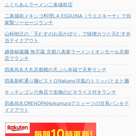
ふくちあんラーメン二条城前店
二条城前メキシコ料理LA ESQUINA（ラエスキーナ）で自
家製ソーセージランチ
山科椥辻の「天むすのお店かぽり」で味噌カツと天むす弁
当テイクアウト
越後秘蔵麺 無尽蔵 京都八条家ラーメンイオンモール京都
店でランチ
四条烏丸大丸京都横の天ぷら米福で天丼ランチ
四条新町通り麺ビストロNakano洋風のトリッパとまと麺
キッチンゴン六角店で名物のピネライス付きランチ
四条烏丸ORENOPANokumuraでスィーツの甘系パンをテ
イクアウト