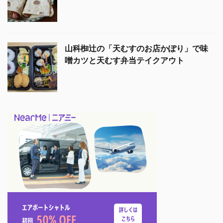
山科椥辻の「天むすのお店かぽり」で味
噌カツと天むす弁当テイクアウト