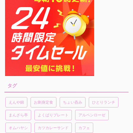
タグ
えんや錦
お刺身定食
ちょい呑み
ひとりランチ
まんざら亭
よくばりプレート
アルペンローゼ
オムハヤシ
カツカレーサンド
カフェ