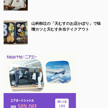
山科椥辻の「天むすのお店かぽり」で味
噌カツと天むす弁当テイクアウト