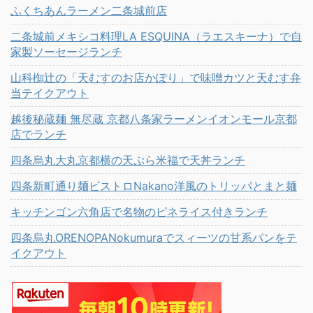
ふくちあんラーメン二条城前店
二条城前メキシコ料理LA ESQUINA（ラエスキーナ）で自
家製ソーセージランチ
山科椥辻の「天むすのお店かぽり」で味噌カツと天むす弁
当テイクアウト
越後秘蔵麺 無尽蔵 京都八条家ラーメンイオンモール京都
店でランチ
四条烏丸大丸京都横の天ぷら米福で天丼ランチ
四条新町通り麺ビストロNakano洋風のトリッパとまと麺
キッチンゴン六角店で名物のピネライス付きランチ
四条烏丸ORENOPANokumuraでスィーツの甘系パンをテ
イクアウト