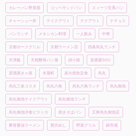
カレーパン野原屋
コッペサンドパン
スィーツ甘系パン
チャーシュー丼
テイクアウト
テクアウト
ナチョス
パンランチ
メキシカン料理
一人飲み
中華
京都ポークグリル
京都ラーメン店
四条烏丸ランチ
天津飯
天然酵母パン屋
姉小路
居酒屋SOU
居酒屋きゃ座
木屋町
炭火焼魚定食
烏丸
烏丸三条コスタ
烏丸六角
烏丸六角ランチ
烏丸御池
烏丸御池テイクアウト
烏丸御池ランチ
烏丸御池洋食ビストロ
焼きそばパン
王将烏丸御池店
豚骨醤油ラーメン
贅沢めし
野菜グリル
錦市場