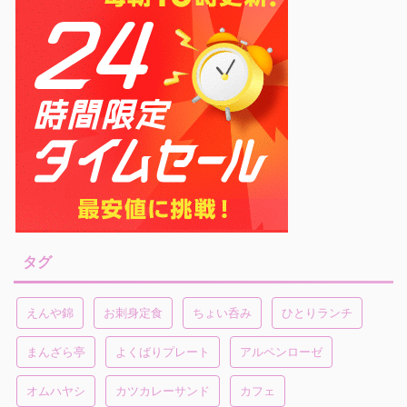
タグ
えんや錦
お刺身定食
ちょい呑み
ひとりランチ
まんざら亭
よくばりプレート
アルペンローゼ
オムハヤシ
カツカレーサンド
カフェ