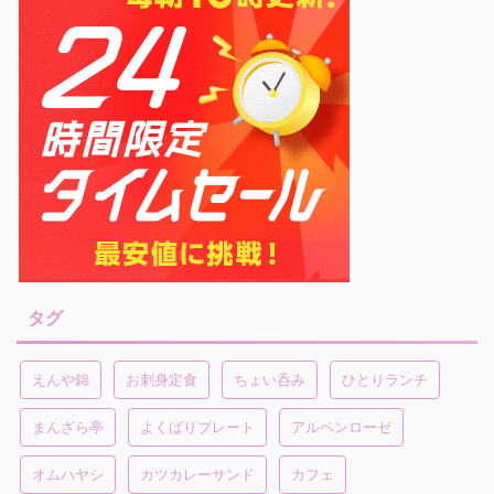
タグ
えんや錦
お刺身定食
ちょい呑み
ひとりランチ
まんざら亭
よくばりプレート
アルペンローゼ
オムハヤシ
カツカレーサンド
カフェ