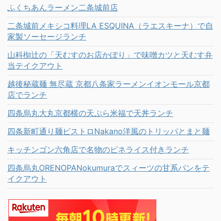
ふくちあんラーメン二条城前店
二条城前メキシコ料理LA ESQUINA（ラエスキーナ）で自
家製ソーセージランチ
山科椥辻の「天むすのお店かぽり」で味噌カツと天むす弁
当テイクアウト
越後秘蔵麺 無尽蔵 京都八条家ラーメンイオンモール京都
店でランチ
四条烏丸大丸京都横の天ぷら米福で天丼ランチ
四条新町通り麺ビストロNakano洋風のトリッパとまと麺
キッチンゴン六角店で名物のピネライス付きランチ
四条烏丸ORENOPANokumuraでスィーツの甘系パンをテ
イクアウト