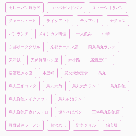
カレーパン野原屋
コッペサンドパン
スィーツ甘系パン
チャーシュー丼
テイクアウト
テクアウト
ナチョス
パンランチ
メキシカン料理
一人飲み
中華
京都ポークグリル
京都ラーメン店
四条烏丸ランチ
天津飯
天然酵母パン屋
姉小路
居酒屋SOU
居酒屋きゃ座
木屋町
炭火焼魚定食
烏丸
烏丸三条コスタ
烏丸六角
烏丸六角ランチ
烏丸御池
烏丸御池テイクアウト
烏丸御池ランチ
烏丸御池洋食ビストロ
焼きそばパン
王将烏丸御池店
豚骨醤油ラーメン
贅沢めし
野菜グリル
錦市場