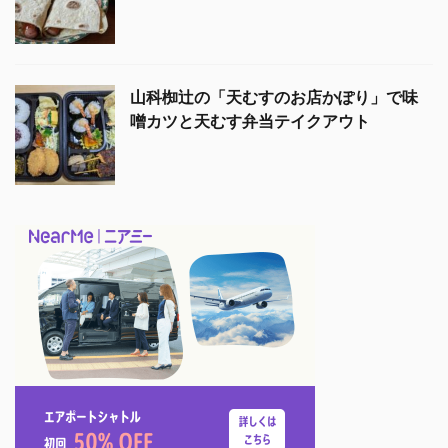
山科椥辻の「天むすのお店かぽり」で味
噌カツと天むす弁当テイクアウト