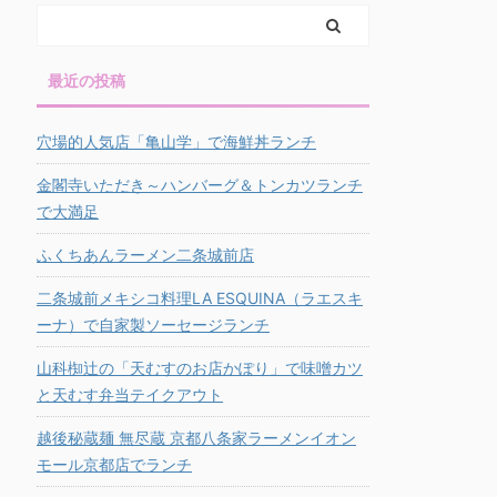
最近の投稿
穴場的人気店「亀山学」で海鮮丼ランチ
金閣寺いただき～ハンバーグ＆トンカツランチ
で大満足
ふくちあんラーメン二条城前店
二条城前メキシコ料理LA ESQUINA（ラエスキ
ーナ）で自家製ソーセージランチ
山科椥辻の「天むすのお店かぽり」で味噌カツ
と天むす弁当テイクアウト
越後秘蔵麺 無尽蔵 京都八条家ラーメンイオン
モール京都店でランチ