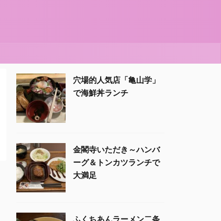
穴場的人気店「亀山学」
で海鮮丼ランチ
金閣寺いただき～ハンバ
ーグ＆トンカツランチで
大満足
ふくちあんラーメン二条