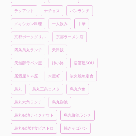
テクアウト
ナチョス
パンランチ
メキシカン料理
一人飲み
中華
京都ポークグリル
京都ラーメン店
四条烏丸ランチ
天津飯
天然酵母パン屋
姉小路
居酒屋SOU
居酒屋きゃ座
木屋町
炭火焼魚定食
烏丸
烏丸三条コスタ
烏丸六角
烏丸六角ランチ
烏丸御池
烏丸御池テイクアウト
烏丸御池ランチ
烏丸御池洋食ビストロ
焼きそばパン