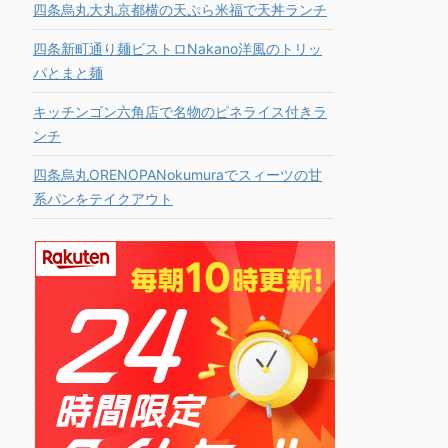
四条烏丸大丸京都横の天ぷら米福で天丼ランチ
四条新町通り麺ビストロNakano洋風のトリッ
パとまと麺
キッチンゴン六角店で名物のピネライス付きラ
ンチ
四条烏丸ORENOPANokumuraでスィーツの甘
系パンをテイクアウト