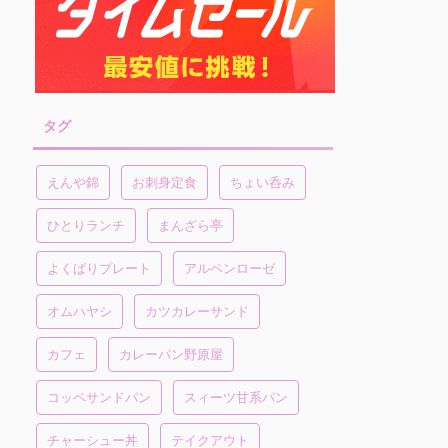
タグ
えんや錦
お刺身定食
ちょい呑み
ひとりランチ
まんざら亭
よくばりプレート
アルペンローゼ
オムハヤシ
カツカレーサンド
カフェ
カレーパン野原屋
コッペサンドパン
スィーツ甘系パン
チャーシュー丼
テイクアウト