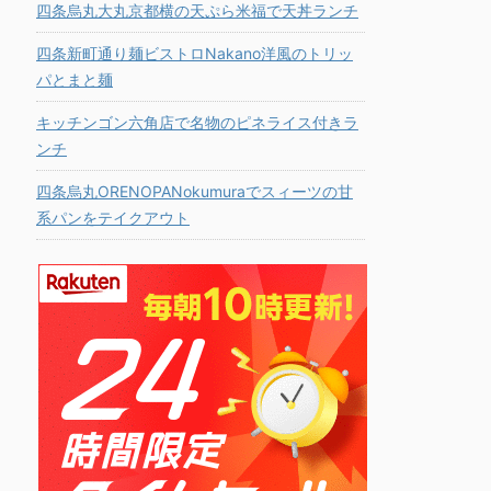
四条烏丸大丸京都横の天ぷら米福で天丼ランチ
四条新町通り麺ビストロNakano洋風のトリッ
パとまと麺
キッチンゴン六角店で名物のピネライス付きラ
ンチ
四条烏丸ORENOPANokumuraでスィーツの甘
系パンをテイクアウト