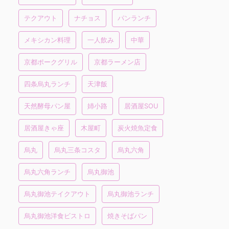
テクアウト
ナチョス
パンランチ
メキシカン料理
一人飲み
中華
京都ポークグリル
京都ラーメン店
四条烏丸ランチ
天津飯
天然酵母パン屋
姉小路
居酒屋SOU
居酒屋きゃ座
木屋町
炭火焼魚定食
烏丸
烏丸三条コスタ
烏丸六角
烏丸六角ランチ
烏丸御池
烏丸御池テイクアウト
烏丸御池ランチ
烏丸御池洋食ビストロ
焼きそばパン