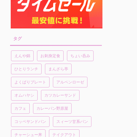
タグ
えんや錦
お刺身定食
ちょい呑み
ひとりランチ
まんざら亭
よくばりプレート
アルペンローゼ
オムハヤシ
カツカレーサンド
カフェ
カレーパン野原屋
コッペサンドパン
スィーツ甘系パン
チャーシュー丼
テイクアウト