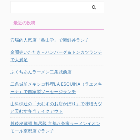
最近の投稿
穴場的人気店「亀山学」で海鮮丼ランチ
金閣寺いただき～ハンバーグ＆トンカツランチ
で大満足
ふくちあんラーメン二条城前店
二条城前メキシコ料理LA ESQUINA（ラエスキ
ーナ）で自家製ソーセージランチ
山科椥辻の「天むすのお店かぽり」で味噌カツ
と天むす弁当テイクアウト
越後秘蔵麺 無尽蔵 京都八条家ラーメンイオン
モール京都店でランチ