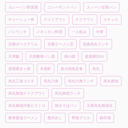
カレーパン野原屋
コッペサンドパン
スィーツ甘系パン
チャーシュー丼
テイクアウト
テクアウト
ナチョス
パンランチ
メキシカン料理
一人飲み
中華
京都ポークグリル
京都ラーメン店
四条烏丸ランチ
天津飯
天然酵母パン屋
姉小路
居酒屋SOU
居酒屋きゃ座
木屋町
炭火焼魚定食
烏丸
烏丸三条コスタ
烏丸六角
烏丸六角ランチ
烏丸御池
烏丸御池テイクアウト
烏丸御池ランチ
烏丸御池洋食ビストロ
焼きそばパン
王将烏丸御池店
豚骨醤油ラーメン
贅沢めし
野菜グリル
錦市場