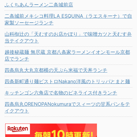
ふくちあんラーメン二条城前店
二条城前メキシコ料理LA ESQUINA（ラエスキーナ）で自
家製ソーセージランチ
山科椥辻の「天むすのお店かぽり」で味噌カツと天むす弁
当テイクアウト
越後秘蔵麺 無尽蔵 京都八条家ラーメンイオンモール京都
店でランチ
四条烏丸大丸京都横の天ぷら米福で天丼ランチ
四条新町通り麺ビストロNakano洋風のトリッパとまと麺
キッチンゴン六角店で名物のピネライス付きランチ
四条烏丸ORENOPANokumuraでスィーツの甘系パンをテ
イクアウト