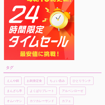
タグ
えんや錦
お刺身定食
ちょい呑み
ひとりランチ
まんざら亭
よくばりプレート
アルペンローゼ
オムハヤシ
カツカレーサンド
カフェ