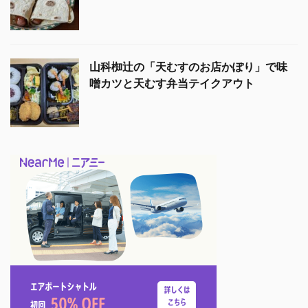
山科椥辻の「天むすのお店かぽり」で味
噌カツと天むす弁当テイクアウト