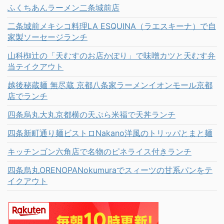
ふくちあんラーメン二条城前店
二条城前メキシコ料理LA ESQUINA（ラエスキーナ）で自
家製ソーセージランチ
山科椥辻の「天むすのお店かぽり」で味噌カツと天むす弁
当テイクアウト
越後秘蔵麺 無尽蔵 京都八条家ラーメンイオンモール京都
店でランチ
四条烏丸大丸京都横の天ぷら米福で天丼ランチ
四条新町通り麺ビストロNakano洋風のトリッパとまと麺
キッチンゴン六角店で名物のピネライス付きランチ
四条烏丸ORENOPANokumuraでスィーツの甘系パンをテ
イクアウト