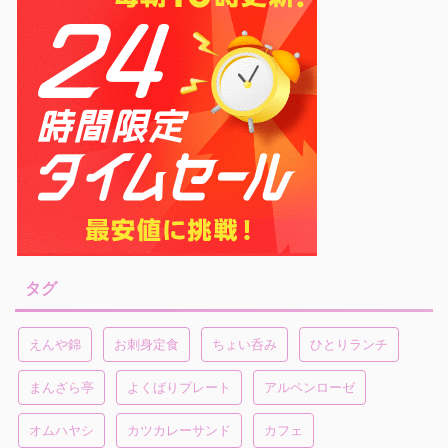
タグ
えんや錦
お刺身定食
ちょい呑み
ひとりランチ
まんざら亭
よくばりプレート
アルペンローゼ
オムハヤシ
カツカレーサンド
カフェ