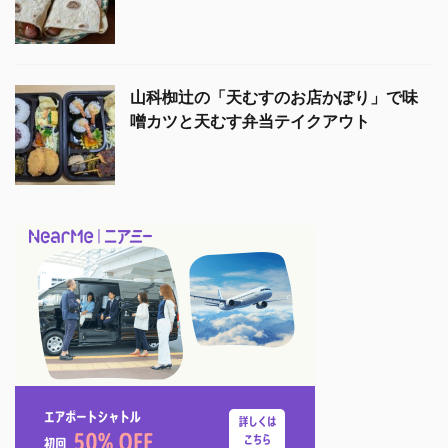
山科椥辻の「天むすのお店かぽり」で味
噌カツと天むす弁当テイクアウト