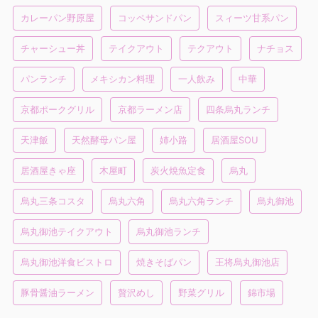
カレーパン野原屋
コッペサンドパン
スィーツ甘系パン
チャーシュー丼
テイクアウト
テクアウト
ナチョス
パンランチ
メキシカン料理
一人飲み
中華
京都ポークグリル
京都ラーメン店
四条烏丸ランチ
天津飯
天然酵母パン屋
姉小路
居酒屋SOU
居酒屋きゃ座
木屋町
炭火焼魚定食
烏丸
烏丸三条コスタ
烏丸六角
烏丸六角ランチ
烏丸御池
烏丸御池テイクアウト
烏丸御池ランチ
烏丸御池洋食ビストロ
焼きそばパン
王将烏丸御池店
豚骨醤油ラーメン
贅沢めし
野菜グリル
錦市場