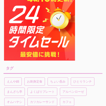
タグ
えんや錦
お刺身定食
ちょい呑み
ひとりランチ
まんざら亭
よくばりプレート
アルペンローゼ
オムハヤシ
カツカレーサンド
カフェ