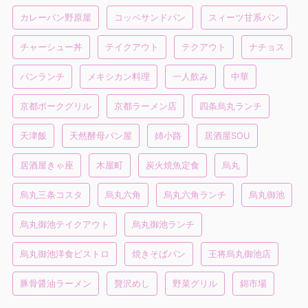
カレーパン野原屋
コッペサンドパン
スィーツ甘系パン
チャーシュー丼
テイクアウト
テクアウト
ナチョス
パンランチ
メキシカン料理
一人飲み
中華
京都ポークグリル
京都ラーメン店
四条烏丸ランチ
天津飯
天然酵母パン屋
姉小路
居酒屋SOU
居酒屋きゃ座
木屋町
炭火焼魚定食
烏丸
烏丸三条コスタ
烏丸六角
烏丸六角ランチ
烏丸御池
烏丸御池テイクアウト
烏丸御池ランチ
烏丸御池洋食ビストロ
焼きそばパン
王将烏丸御池店
豚骨醤油ラーメン
贅沢めし
野菜グリル
錦市場