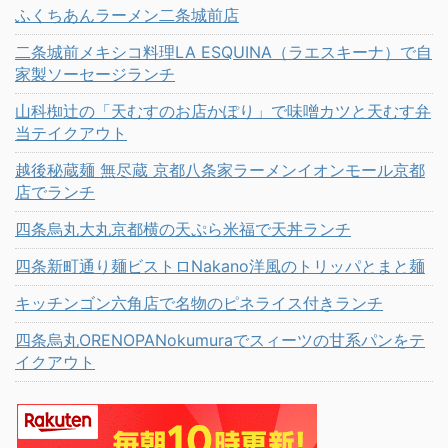
ふくちあんラーメン二条城前店
二条城前メキシコ料理LA ESQUINA（ラエスキーナ）で自
家製ソーセージランチ
山科椥辻の「天むすのお店かぽり」で味噌カツと天むす弁
当テイクアウト
越後秘蔵麺 無尽蔵 京都八条家ラーメンイオンモール京都
店でランチ
四条烏丸大丸京都横の天ぷら米福で天丼ランチ
四条新町通り麺ビストロNakano洋風のトリッパとまと麺
キッチンゴン六角店で名物のピネライス付きランチ
四条烏丸ORENOPANokumuraでスィーツの甘系パンをテ
イクアウト