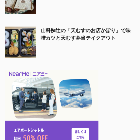
山科椥辻の「天むすのお店かぽり」で味
噌カツと天むす弁当テイクアウト