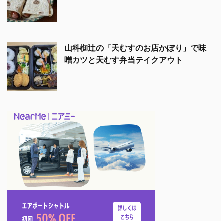
山科椥辻の「天むすのお店かぽり」で味
噌カツと天むす弁当テイクアウト