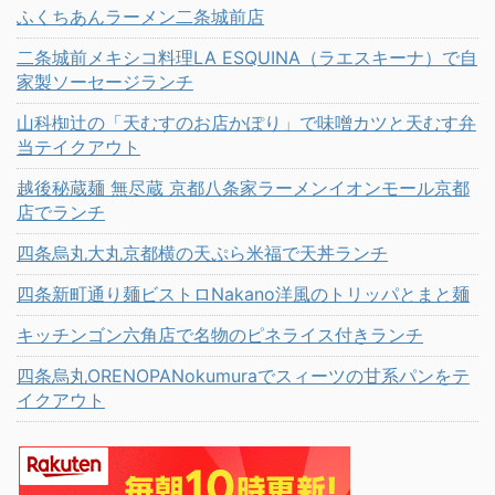
ふくちあんラーメン二条城前店
二条城前メキシコ料理LA ESQUINA（ラエスキーナ）で自
家製ソーセージランチ
山科椥辻の「天むすのお店かぽり」で味噌カツと天むす弁
当テイクアウト
越後秘蔵麺 無尽蔵 京都八条家ラーメンイオンモール京都
店でランチ
四条烏丸大丸京都横の天ぷら米福で天丼ランチ
四条新町通り麺ビストロNakano洋風のトリッパとまと麺
キッチンゴン六角店で名物のピネライス付きランチ
四条烏丸ORENOPANokumuraでスィーツの甘系パンをテ
イクアウト