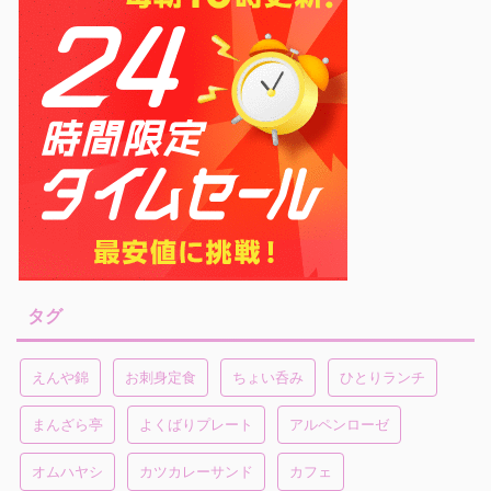
タグ
えんや錦
お刺身定食
ちょい呑み
ひとりランチ
まんざら亭
よくばりプレート
アルペンローゼ
オムハヤシ
カツカレーサンド
カフェ