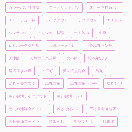
カレーパン野原屋
コッペサンドパン
スィーツ甘系パン
チャーシュー丼
テイクアウト
テクアウト
ナチョス
パンランチ
メキシカン料理
一人飲み
中華
京都ポークグリル
京都ラーメン店
四条烏丸ランチ
天津飯
天然酵母パン屋
姉小路
居酒屋SOU
居酒屋きゃ座
木屋町
炭火焼魚定食
烏丸
烏丸三条コスタ
烏丸六角
烏丸六角ランチ
烏丸御池
烏丸御池テイクアウト
烏丸御池ランチ
烏丸御池洋食ビストロ
焼きそばパン
王将烏丸御池店
豚骨醤油ラーメン
贅沢めし
野菜グリル
錦市場