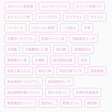
カレーパン野原屋
コッペサンドパン
スィーツ甘系パン
チャーシュー丼
テイクアウト
テクアウト
ナチョス
パンランチ
メキシカン料理
一人飲み
中華
京都ポークグリル
京都ラーメン店
四条烏丸ランチ
天津飯
天然酵母パン屋
姉小路
居酒屋SOU
居酒屋きゃ座
木屋町
炭火焼魚定食
烏丸
烏丸三条コスタ
烏丸六角
烏丸六角ランチ
烏丸御池
烏丸御池テイクアウト
烏丸御池ランチ
烏丸御池洋食ビストロ
焼きそばパン
王将烏丸御池店
豚骨醤油ラーメン
贅沢めし
野菜グリル
錦市場