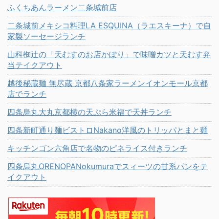
ふくちあんラーメン二条城前店
二条城前メキシコ料理LA ESQUINA（ラエスキーナ）で自
家製ソーセージランチ
山科椥辻の「天むすのお店かぽり」で味噌カツと天むす弁
当テイクアウト
越後秘蔵麺 無尽蔵 京都八条家ラーメンイオンモール京都
店でランチ
四条烏丸大丸京都横の天ぷら米福で天丼ランチ
四条新町通り麺ビストロNakano洋風のトリッパとまと麺
キッチンゴン六角店で名物のピネライス付きランチ
四条烏丸ORENOPANokumuraでスィーツの甘系パンをテ
イクアウト