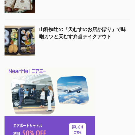
山科椥辻の「天むすのお店かぽり」で味
噌カツと天むす弁当テイクアウト