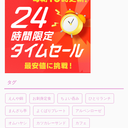
タグ
えんや錦
お刺身定食
ちょい呑み
ひとりランチ
まんざら亭
よくばりプレート
アルペンローゼ
オムハヤシ
カツカレーサンド
カフェ