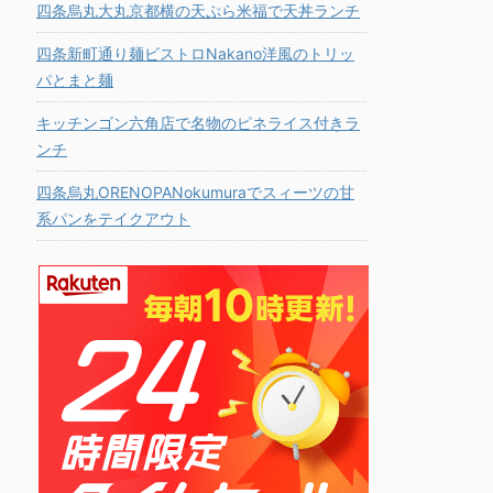
四条烏丸大丸京都横の天ぷら米福で天丼ランチ
四条新町通り麺ビストロNakano洋風のトリッ
パとまと麺
キッチンゴン六角店で名物のピネライス付きラ
ンチ
四条烏丸ORENOPANokumuraでスィーツの甘
系パンをテイクアウト