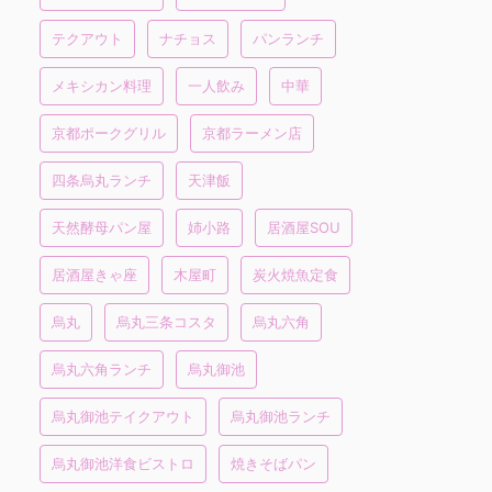
テクアウト
ナチョス
パンランチ
メキシカン料理
一人飲み
中華
京都ポークグリル
京都ラーメン店
四条烏丸ランチ
天津飯
天然酵母パン屋
姉小路
居酒屋SOU
居酒屋きゃ座
木屋町
炭火焼魚定食
烏丸
烏丸三条コスタ
烏丸六角
烏丸六角ランチ
烏丸御池
烏丸御池テイクアウト
烏丸御池ランチ
烏丸御池洋食ビストロ
焼きそばパン