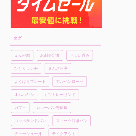
タグ
えんや錦
お刺身定食
ちょい呑み
ひとりランチ
まんざら亭
よくばりプレート
アルペンローゼ
オムハヤシ
カツカレーサンド
カフェ
カレーパン野原屋
コッペサンドパン
スィーツ甘系パン
チャーシュー丼
テイクアウト