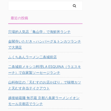
最近の投稿
穴場的人気店「亀山学」で海鮮丼ランチ
金閣寺いただき～ハンバーグ＆トンカツランチ
で大満足
ふくちあんラーメン二条城前店
二条城前メキシコ料理LA ESQUINA（ラエスキ
ーナ）で自家製ソーセージランチ
山科椥辻の「天むすのお店かぽり」で味噌カツ
と天むす弁当テイクアウト
越後秘蔵麺 無尽蔵 京都八条家ラーメンイオン
モール京都店でランチ