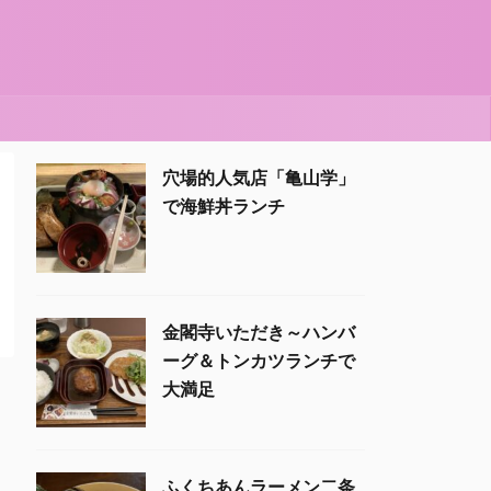
穴場的人気店「亀山学」
で海鮮丼ランチ
金閣寺いただき～ハンバ
ーグ＆トンカツランチで
大満足
ふくちあんラーメン二条