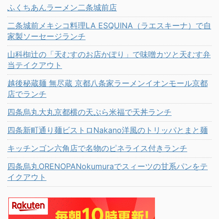
ふくちあんラーメン二条城前店
二条城前メキシコ料理LA ESQUINA（ラエスキーナ）で自
家製ソーセージランチ
山科椥辻の「天むすのお店かぽり」で味噌カツと天むす弁
当テイクアウト
越後秘蔵麺 無尽蔵 京都八条家ラーメンイオンモール京都
店でランチ
四条烏丸大丸京都横の天ぷら米福で天丼ランチ
四条新町通り麺ビストロNakano洋風のトリッパとまと麺
キッチンゴン六角店で名物のピネライス付きランチ
四条烏丸ORENOPANokumuraでスィーツの甘系パンをテ
イクアウト