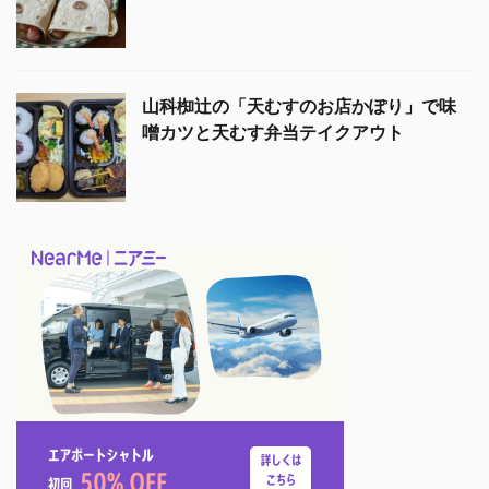
山科椥辻の「天むすのお店かぽり」で味
噌カツと天むす弁当テイクアウト