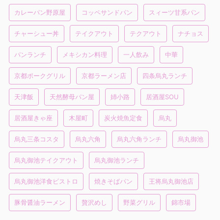
カレーパン野原屋
コッペサンドパン
スィーツ甘系パン
チャーシュー丼
テイクアウト
テクアウト
ナチョス
パンランチ
メキシカン料理
一人飲み
中華
京都ポークグリル
京都ラーメン店
四条烏丸ランチ
天津飯
天然酵母パン屋
姉小路
居酒屋SOU
居酒屋きゃ座
木屋町
炭火焼魚定食
烏丸
烏丸三条コスタ
烏丸六角
烏丸六角ランチ
烏丸御池
烏丸御池テイクアウト
烏丸御池ランチ
烏丸御池洋食ビストロ
焼きそばパン
王将烏丸御池店
豚骨醤油ラーメン
贅沢めし
野菜グリル
錦市場