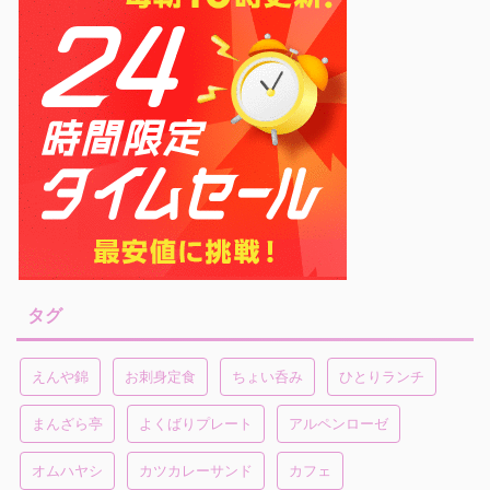
タグ
えんや錦
お刺身定食
ちょい呑み
ひとりランチ
まんざら亭
よくばりプレート
アルペンローゼ
オムハヤシ
カツカレーサンド
カフェ