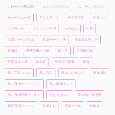
カレーパン野原屋
コッペサンドパン
スィーツ甘系パン
チャーシュー丼
テイクアウト
テクアウト
ナチョス
パンランチ
メキシカン料理
一人飲み
中華
京都ポークグリル
京都ラーメン店
四条烏丸ランチ
天津飯
天然酵母パン屋
姉小路
居酒屋SOU
居酒屋きゃ座
木屋町
炭火焼魚定食
烏丸
烏丸三条コスタ
烏丸六角
烏丸六角ランチ
烏丸御池
烏丸御池テイクアウト
烏丸御池ランチ
烏丸御池洋食ビストロ
焼きそばパン
王将烏丸御池店
豚骨醤油ラーメン
贅沢めし
野菜グリル
錦市場