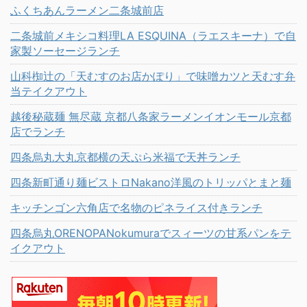
ふくちあんラーメン二条城前店
二条城前メキシコ料理LA ESQUINA（ラエスキーナ）で自
家製ソーセージランチ
山科椥辻の「天むすのお店かぽり」で味噌カツと天むす弁
当テイクアウト
越後秘蔵麺 無尽蔵 京都八条家ラーメンイオンモール京都
店でランチ
四条烏丸大丸京都横の天ぷら米福で天丼ランチ
四条新町通り麺ビストロNakano洋風のトリッパとまと麺
キッチンゴン六角店で名物のピネライス付きランチ
四条烏丸ORENOPANokumuraでスィーツの甘系パンをテ
イクアウト