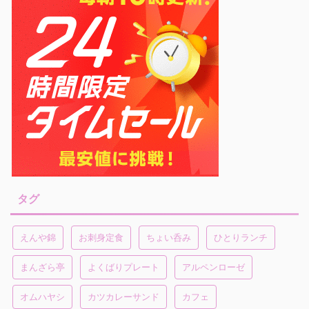
タグ
えんや錦
お刺身定食
ちょい呑み
ひとりランチ
まんざら亭
よくばりプレート
アルペンローゼ
オムハヤシ
カツカレーサンド
カフェ