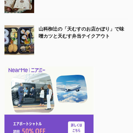
山科椥辻の「天むすのお店かぽり」で味
噌カツと天むす弁当テイクアウト