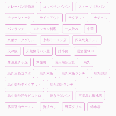
カレーパン野原屋
コッペサンドパン
スィーツ甘系パン
チャーシュー丼
テイクアウト
テクアウト
ナチョス
パンランチ
メキシカン料理
一人飲み
中華
京都ポークグリル
京都ラーメン店
四条烏丸ランチ
天津飯
天然酵母パン屋
姉小路
居酒屋SOU
居酒屋きゃ座
木屋町
炭火焼魚定食
烏丸
烏丸三条コスタ
烏丸六角
烏丸六角ランチ
烏丸御池
烏丸御池テイクアウト
烏丸御池ランチ
烏丸御池洋食ビストロ
焼きそばパン
王将烏丸御池店
豚骨醤油ラーメン
贅沢めし
野菜グリル
錦市場