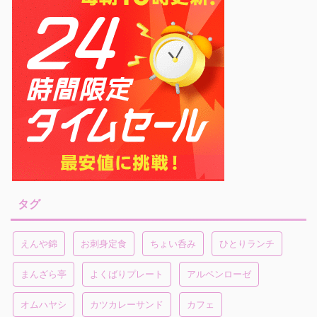
タグ
えんや錦
お刺身定食
ちょい呑み
ひとりランチ
まんざら亭
よくばりプレート
アルペンローゼ
オムハヤシ
カツカレーサンド
カフェ