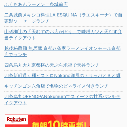
ふくちあんラーメン二条城前店
二条城前メキシコ料理LA ESQUINA（ラエスキーナ）で自
家製ソーセージランチ
山科椥辻の「天むすのお店かぽり」で味噌カツと天むす弁
当テイクアウト
越後秘蔵麺 無尽蔵 京都八条家ラーメンイオンモール京都
店でランチ
四条烏丸大丸京都横の天ぷら米福で天丼ランチ
四条新町通り麺ビストロNakano洋風のトリッパとまと麺
キッチンゴン六角店で名物のピネライス付きランチ
四条烏丸ORENOPANokumuraでスィーツの甘系パンをテ
イクアウト