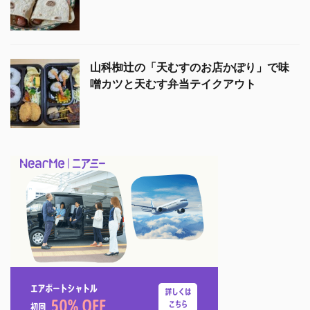
山科椥辻の「天むすのお店かぽり」で味
噌カツと天むす弁当テイクアウト