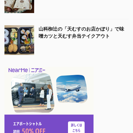
山科椥辻の「天むすのお店かぽり」で味
噌カツと天むす弁当テイクアウト