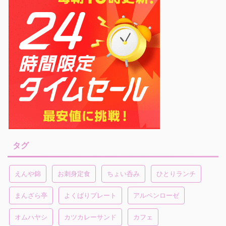
タグ
えんや錦
お刺身定食
ちょい呑み
ひとりランチ
まんざら亭
よくばりプレート
アルペンローゼ
オムハヤシ
カツカレーサンド
カフェ