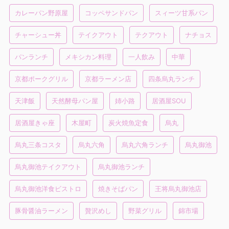
カレーパン野原屋
コッペサンドパン
スィーツ甘系パン
チャーシュー丼
テイクアウト
テクアウト
ナチョス
パンランチ
メキシカン料理
一人飲み
中華
京都ポークグリル
京都ラーメン店
四条烏丸ランチ
天津飯
天然酵母パン屋
姉小路
居酒屋SOU
居酒屋きゃ座
木屋町
炭火焼魚定食
烏丸
烏丸三条コスタ
烏丸六角
烏丸六角ランチ
烏丸御池
烏丸御池テイクアウト
烏丸御池ランチ
烏丸御池洋食ビストロ
焼きそばパン
王将烏丸御池店
豚骨醤油ラーメン
贅沢めし
野菜グリル
錦市場