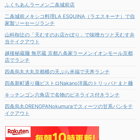
ふくちあんラーメン二条城前店
二条城前メキシコ料理LA ESQUINA（ラエスキーナ）で自
家製ソーセージランチ
山科椥辻の「天むすのお店かぽり」で味噌カツと天むす弁
当テイクアウト
越後秘蔵麺 無尽蔵 京都八条家ラーメンイオンモール京都
店でランチ
四条烏丸大丸京都横の天ぷら米福で天丼ランチ
四条新町通り麺ビストロNakano洋風のトリッパとまと麺
キッチンゴン六角店で名物のピネライス付きランチ
四条烏丸ORENOPANokumuraでスィーツの甘系パンをテ
イクアウト