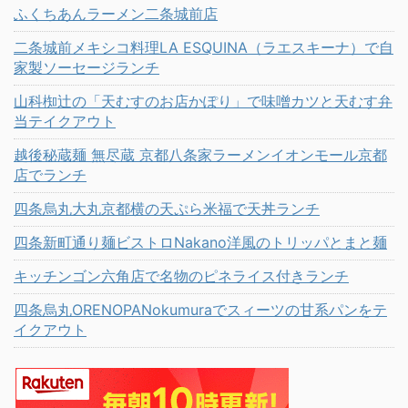
ふくちあんラーメン二条城前店
二条城前メキシコ料理LA ESQUINA（ラエスキーナ）で自
家製ソーセージランチ
山科椥辻の「天むすのお店かぽり」で味噌カツと天むす弁
当テイクアウト
越後秘蔵麺 無尽蔵 京都八条家ラーメンイオンモール京都
店でランチ
四条烏丸大丸京都横の天ぷら米福で天丼ランチ
四条新町通り麺ビストロNakano洋風のトリッパとまと麺
キッチンゴン六角店で名物のピネライス付きランチ
四条烏丸ORENOPANokumuraでスィーツの甘系パンをテ
イクアウト