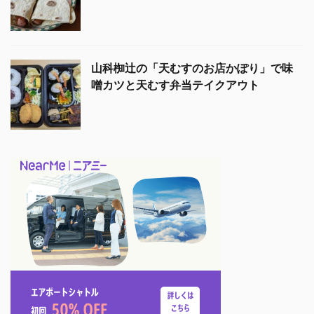
山科椥辻の「天むすのお店かぽり」で味
噌カツと天むす弁当テイクアウト