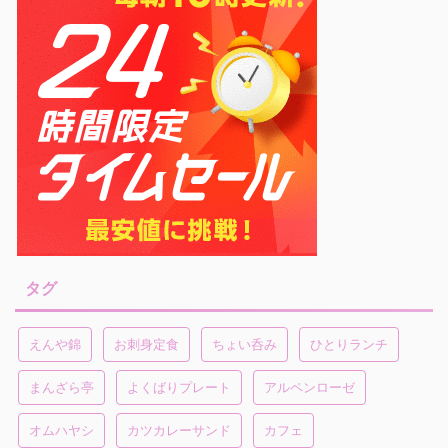
タグ
えんや錦
お刺身定食
ちょい呑み
ひとりランチ
まんざら亭
よくばりプレート
アルペンローゼ
オムハヤシ
カツカレーサンド
カフェ