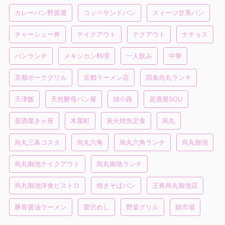
カレーパン野原屋
コッペサンドパン
スィーツ甘系パン
チャーシュー丼
テイクアウト
テクアウト
ナチョス
パンランチ
メキシカン料理
一人飲み
中華
京都ポークグリル
京都ラーメン店
四条烏丸ランチ
天津飯
天然酵母パン屋
姉小路
居酒屋SOU
居酒屋きゃ座
木屋町
炭火焼魚定食
烏丸
烏丸三条コスタ
烏丸六角
烏丸六角ランチ
烏丸御池
烏丸御池テイクアウト
烏丸御池ランチ
烏丸御池洋食ビストロ
焼きそばパン
王将烏丸御池店
豚骨醤油ラーメン
贅沢めし
野菜グリル
錦市場