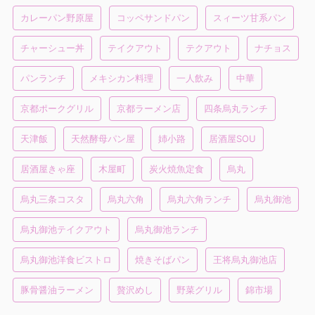
カレーパン野原屋
コッペサンドパン
スィーツ甘系パン
チャーシュー丼
テイクアウト
テクアウト
ナチョス
パンランチ
メキシカン料理
一人飲み
中華
京都ポークグリル
京都ラーメン店
四条烏丸ランチ
天津飯
天然酵母パン屋
姉小路
居酒屋SOU
居酒屋きゃ座
木屋町
炭火焼魚定食
烏丸
烏丸三条コスタ
烏丸六角
烏丸六角ランチ
烏丸御池
烏丸御池テイクアウト
烏丸御池ランチ
烏丸御池洋食ビストロ
焼きそばパン
王将烏丸御池店
豚骨醤油ラーメン
贅沢めし
野菜グリル
錦市場