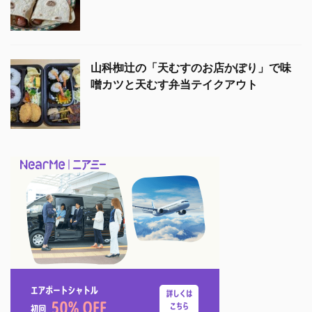
山科椥辻の「天むすのお店かぽり」で味
噌カツと天むす弁当テイクアウト