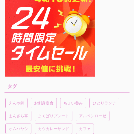
タグ
えんや錦
お刺身定食
ちょい呑み
ひとりランチ
まんざら亭
よくばりプレート
アルペンローゼ
オムハヤシ
カツカレーサンド
カフェ