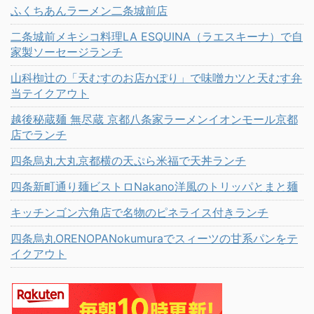
ふくちあんラーメン二条城前店
二条城前メキシコ料理LA ESQUINA（ラエスキーナ）で自
家製ソーセージランチ
山科椥辻の「天むすのお店かぽり」で味噌カツと天むす弁
当テイクアウト
越後秘蔵麺 無尽蔵 京都八条家ラーメンイオンモール京都
店でランチ
四条烏丸大丸京都横の天ぷら米福で天丼ランチ
四条新町通り麺ビストロNakano洋風のトリッパとまと麺
キッチンゴン六角店で名物のピネライス付きランチ
四条烏丸ORENOPANokumuraでスィーツの甘系パンをテ
イクアウト