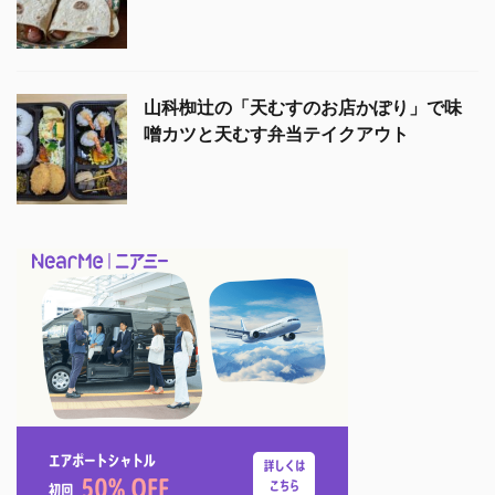
山科椥辻の「天むすのお店かぽり」で味
噌カツと天むす弁当テイクアウト