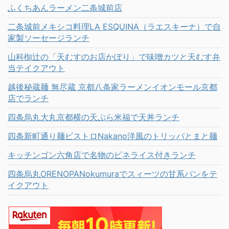
ふくちあんラーメン二条城前店
二条城前メキシコ料理LA ESQUINA（ラエスキーナ）で自
家製ソーセージランチ
山科椥辻の「天むすのお店かぽり」で味噌カツと天むす弁
当テイクアウト
越後秘蔵麺 無尽蔵 京都八条家ラーメンイオンモール京都
店でランチ
四条烏丸大丸京都横の天ぷら米福で天丼ランチ
四条新町通り麺ビストロNakano洋風のトリッパとまと麺
キッチンゴン六角店で名物のピネライス付きランチ
四条烏丸ORENOPANokumuraでスィーツの甘系パンをテ
イクアウト