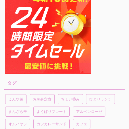
タグ
えんや錦
お刺身定食
ちょい呑み
ひとりランチ
まんざら亭
よくばりプレート
アルペンローゼ
オムハヤシ
カツカレーサンド
カフェ