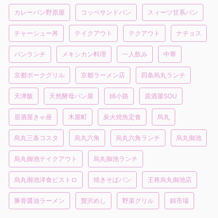
カレーパン野原屋
コッペサンドパン
スィーツ甘系パン
チャーシュー丼
テイクアウト
テクアウト
ナチョス
パンランチ
メキシカン料理
一人飲み
中華
京都ポークグリル
京都ラーメン店
四条烏丸ランチ
天津飯
天然酵母パン屋
姉小路
居酒屋SOU
居酒屋きゃ座
木屋町
炭火焼魚定食
烏丸
烏丸三条コスタ
烏丸六角
烏丸六角ランチ
烏丸御池
烏丸御池テイクアウト
烏丸御池ランチ
烏丸御池洋食ビストロ
焼きそばパン
王将烏丸御池店
豚骨醤油ラーメン
贅沢めし
野菜グリル
錦市場