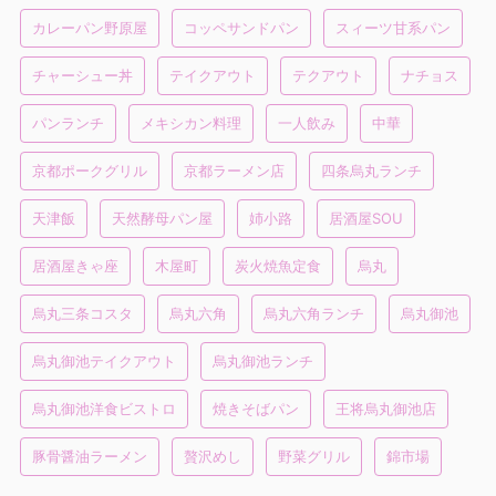
カレーパン野原屋
コッペサンドパン
スィーツ甘系パン
チャーシュー丼
テイクアウト
テクアウト
ナチョス
パンランチ
メキシカン料理
一人飲み
中華
京都ポークグリル
京都ラーメン店
四条烏丸ランチ
天津飯
天然酵母パン屋
姉小路
居酒屋SOU
居酒屋きゃ座
木屋町
炭火焼魚定食
烏丸
烏丸三条コスタ
烏丸六角
烏丸六角ランチ
烏丸御池
烏丸御池テイクアウト
烏丸御池ランチ
烏丸御池洋食ビストロ
焼きそばパン
王将烏丸御池店
豚骨醤油ラーメン
贅沢めし
野菜グリル
錦市場