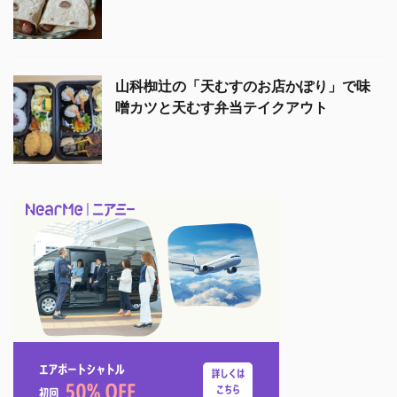
山科椥辻の「天むすのお店かぽり」で味
噌カツと天むす弁当テイクアウト