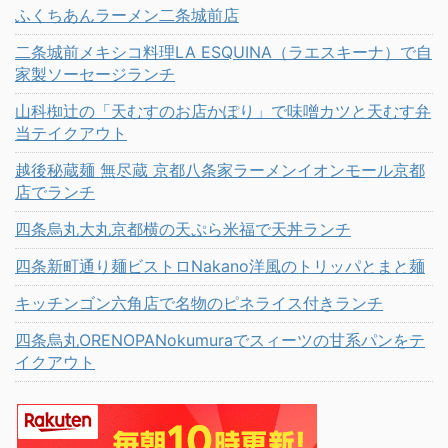
ふくちあんラーメン二条城前店
二条城前メキシコ料理LA ESQUINA（ラエスキーナ）で自
家製ソーセージランチ
山科椥辻の「天むすのお店かぽり」で味噌カツと天むす弁
当テイクアウト
越後秘蔵麺 無尽蔵 京都八条家ラーメンイオンモール京都
店でランチ
四条烏丸大丸京都横の天ぷら米福で天丼ランチ
四条新町通り麺ビストロNakano洋風のトリッパとまと麺
キッチンゴン六角店で名物のピネライス付きランチ
四条烏丸ORENOPANokumuraでスィーツの甘系パンをテ
イクアウト