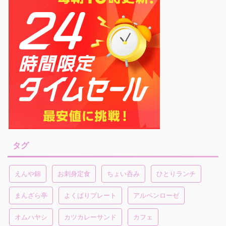
タグ
えんや錦
お刺身定食
ちょい呑み
ひとりランチ
まんざら亭
よくばりプレート
アルペンローゼ
オムハヤシ
カツカレーサンド
カフェ