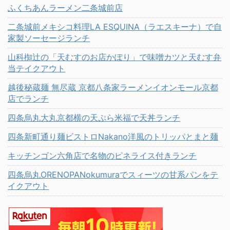
ふくちあんラーメン二条城前店
二条城前メキシコ料理LA ESQUINA（ラエスキーナ）で自
家製ソーセージランチ
山科椥辻の「天むすのお店かぽり」で味噌カツと天むす弁
当テイクアウト
越後秘蔵麺 無尽蔵 京都八条家ラーメンイオンモール京都
店でランチ
四条烏丸大丸京都横の天ぷら米福で天丼ランチ
四条新町通り麺ビストロNakano洋風のトリッパとまと麺
キッチンゴン六角店で名物のピネライス付きランチ
四条烏丸ORENOPANokumuraでスィーツの甘系パンをテ
イクアウト