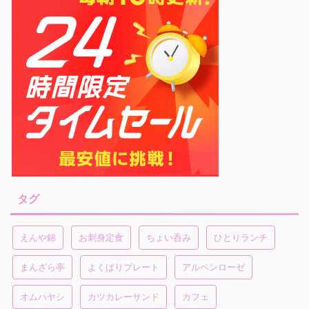
タグ
えんや錦
お刺身定食
ちょい呑み
ひとりランチ
まんざら亭
よくばりプレート
アルペンローゼ
オムハヤシ
カツカレーサンド
カフェ