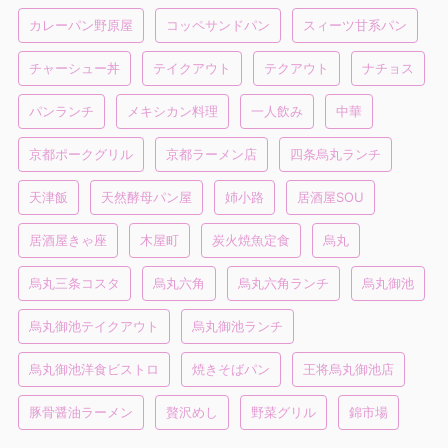
カレーパン野原屋
コッペサンドパン
スィーツ甘系パン
チャーシュー丼
テイクアウト
テクアウト
ナチョス
パンランチ
メキシカン料理
一人飲み
中華
京都ポークグリル
京都ラーメン店
四条烏丸ランチ
天津飯
天然酵母パン屋
姉小路
居酒屋SOU
居酒屋きゃ座
木屋町
炭火焼魚定食
烏丸
烏丸三条コスタ
烏丸六角
烏丸六角ランチ
烏丸御池
烏丸御池テイクアウト
烏丸御池ランチ
烏丸御池洋食ビストロ
焼きそばパン
王将烏丸御池店
豚骨醤油ラーメン
贅沢めし
野菜グリル
錦市場