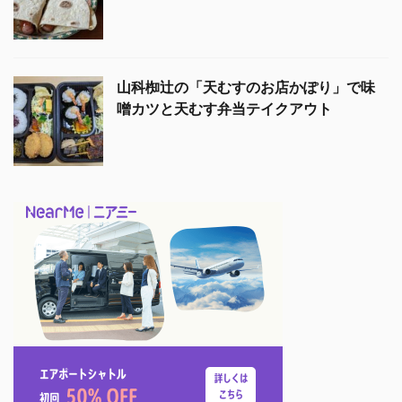
山科椥辻の「天むすのお店かぽり」で味
噌カツと天むす弁当テイクアウト